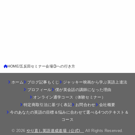
HOME
五反田セミナー会場③への行き方
ホーム
ブログ記事もくじ
ジャッキー映画から学ぶ英語上達法
プロフィール
僕が英会話の講師になった理由
オンライン通学コース（体験セミナー）
特定商取引法に基づく表記
お問合わせ
会社概要
今のあなたの英語の目標＆悩みに合わせて選べる4つのテキスト＆
コース
© 2026
やり直し英語達成道場（公式)
All Rights Reserved.