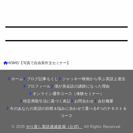
HOME
【写真で自由英作文セミナー】
ホーム
ブログ記事もくじ
ジャッキー映画から学ぶ英語上達法
プロフィール
僕が英会話の講師になった理由
オンライン通学コース（体験セミナー）
特定商取引法に基づく表記
お問合わせ
会社概要
今のあなたの英語の目標＆悩みに合わせて選べる4つのテキスト＆
コース
© 2026
やり直し英語達成道場（公式)
All Rights Reserved.