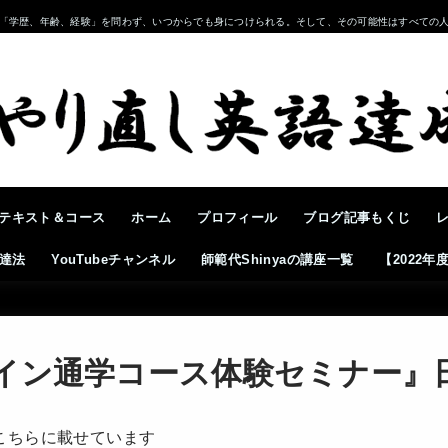
「学歴、年齢、経験」を問わず、いつからでも身につけられる。そして、その可能性はすべての
テキスト＆コース
ホーム
プロフィール
ブログ記事もくじ
達法
YouTubeチャンネル
師範代Shinyaの講座一覧
【2022
イン通学コース体験セミナー』
こちらに載せています