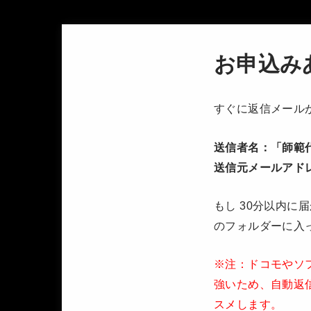
お申込み
すぐに返信メール
送信者名：「師範代S
送信元メールアドレス：s
もし 30分以内
のフォルダーに入
※注：ドコモやソフト
強いため、自動返
スメします。