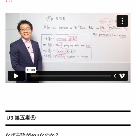
↓↓↓
U3 第五期⑥
なぜ主語がyouなのか？