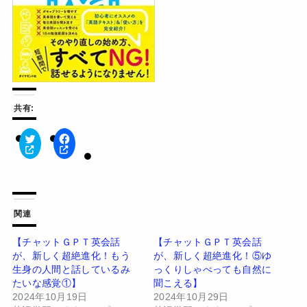
共有:
ク
F
リ
a
ッ
c
ク
e
し
b
て
o
T
o
w
k
関連
i
で
t
共
t
有
【チャットＧＰＴ英会話
【チャットＧＰＴ英会話
e
す
が、新しく超絶進化！もう
が、新しく超絶進化！⑤ゆ
r
る
で
に
生身の人間と話しているみ
っくりしゃべっても自然に
共
は
有
ク
たいな感覚①】
聞こえる】
(
リ
2024年10月19日
2024年10月29日
新
ッ