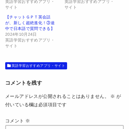
し
ク
英語学習おすすめアプリ・
英語学習おすすめアプリ・
い
し
サイト
サイト
ウ
て
ィ
く
ン
だ
【チャットＧＰＴ英会話
ド
さ
が、新しく超絶進化！③途
ウ
い
で
(
中で日本語で質問できる】
開
新
2024年10月24日
き
し
ま
い
英語学習おすすめアプリ・
す
ウ
サイト
)
ィ
ン
ド
ウ
で
開
英語学習おすすめアプリ・サイト
き
ま
す
)
コメントを残す
メールアドレスが公開されることはありません。
※
が
付いている欄は必須項目です
コメント
※