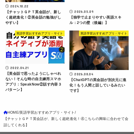
2024.10.22
2026.05.09
【チャットＧＰＴ英会話が、新し
く超絶進化！②英会話の勉強がし
【独学で止まりやすい英語スキ
やすい】
ル：2つの壁（後編）】
英語学習おすすめアプリ・サイト
英語学習おすすめアプリ・サイト
2022.04.21
【英会話で思ったようにしゃべれ
2026.08.04
ない！そんな時の自主練用スマホ
【ChatGPTの英会話が別次元に進
アプリ：SpeakNow②話す内容３
化！もう人間と話しているみたい
パターン】
です】
HOME
英語学習おすすめアプリ・サイト
【チャットＧＰＴ英会話が、新しく超絶進化！④こちらの興味に合わせて会
話してくれる】