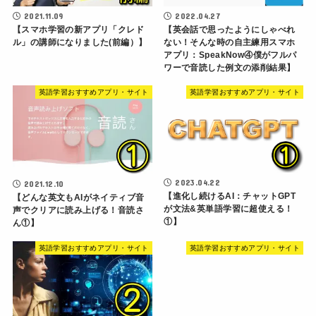
2021.11.09
2022.04.27
【スマホ学習の新アプリ「クレド
【英会話で思ったようにしゃべれ
ル」の講師になりました(前編）】
ない！そんな時の自主練用スマホ
アプリ：SpeakNow④僕がフルパ
ワーで音読した例文の添削結果】
英語学習おすすめアプリ・サイト
英語学習おすすめアプリ・サイト
2023.04.22
2021.12.10
【進化し続けるAI：チャットGPT
【どんな英文もAIがネイティブ音
が文法&英単語学習に超使える！
声でクリアに読み上げる！音読さ
①】
ん①】
英語学習おすすめアプリ・サイト
英語学習おすすめアプリ・サイト