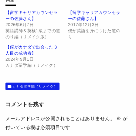
i
で
t
共
t
有
【留学キャリアカウンセラ
【留学キャリアカウンセラ
e
す
ーの佐藤さん】
ーの佐藤さん】
r
る
で
に
2026年6月7日
2017年12月3日
共
は
有
ク
英語講師＆英検1級までの道
僕が英語を身につけた道の
(
リ
のり編（リメイク版）
り
新
ッ
し
ク
い
し
【僕がカナダで出会った３
ウ
て
人目の成功者】
ィ
く
ン
だ
2024年9月1日
ド
さ
カナダ留学編（リメイク）
ウ
い
で
(
開
新
き
し
ま
い
す
ウ
カナダ留学編（リメイク）
)
ィ
ン
ド
ウ
コメントを残す
で
開
き
ま
メールアドレスが公開されることはありません。
※
が
す
)
付いている欄は必須項目です