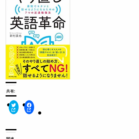
共有:
ク
F
リ
a
ッ
c
ク
e
し
b
て
o
T
o
w
k
関連