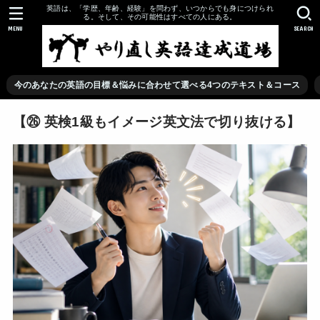
英語は、「学歴、年齢、経験」を問わず、いつからでも身につけられ
る。そして、その可能性はすべての人にある。
MENU
SEARCH
今のあなたの英語の目標＆悩みに合わせて選べる4つのテキスト＆コース
【㉖ 英検1級もイメージ英文法で切り抜ける】