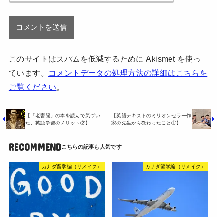
このサイトはスパムを低減するために Akismet を使っ
ています。
コメントデータの処理方法の詳細はこちらを
ご覧ください
。
【「老害脳」の本を読んで気づい
【英語テキストのミリオンセラー作
た、英語学習のメリット②】
家の先生から教わったこと①】
RECOMMEND
カナダ留学編（リメイク）
カナダ留学編（リメイク）