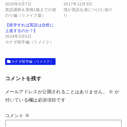
で
に
2026年6月7日
2017年12月3日
共
は
有
ク
英語講師＆英検1級までの道
僕が英語を身につけた道の
(
リ
のり編（リメイク版）
り
新
ッ
し
ク
い
し
【留学すれば英語は自然に
ウ
て
上達するのか？】
ィ
く
ン
だ
2024年5月5日
ド
さ
カナダ留学編（リメイク）
ウ
い
で
(
開
新
き
し
ま
い
す
ウ
カナダ留学編（リメイク）
)
ィ
ン
ド
ウ
コメントを残す
で
開
き
ま
メールアドレスが公開されることはありません。
※
が
す
)
付いている欄は必須項目です
コメント
※