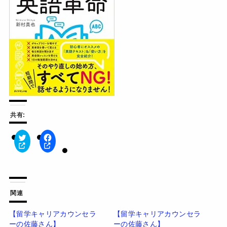
共有:
ク
F
リ
a
ッ
c
ク
e
し
b
て
o
T
o
w
k
関連
i
で
t
共
t
有
【留学キャリアカウンセラ
【留学キャリアカウンセラ
e
す
ーの佐藤さん】
ーの佐藤さん】
r
る