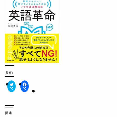
共有:
ク
F
リ
a
ッ
c
ク
e
し
b
て
o
T
o
w
k
関連
i
で