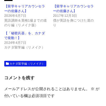
t
共
t
有
【留学キャリアカウンセラ
【留学キャリアカウンセラ
e
す
ーの佐藤さん】
ーの佐藤さん】
r
る
で
に
2026年6月7日
2017年12月3日
共
は
有
ク
英語講師＆英検1級までの道
僕が英語を身につけた道の
(
リ
のり編（リメイク版）
り
新
ッ
し
ク
い
し
【「秘密兵器」を、カナダ
ウ
て
で発動！】
ィ
く
ン
だ
2024年4月7日
ド
さ
カナダ留学編（リメイク）
ウ
い
で
(
開
新
き
し
ま
い
す
ウ
カナダ留学編（リメイク）
)
ィ
ン
ド
ウ
コメントを残す
で
開
き
ま
メールアドレスが公開されることはありません。
※
が
す
)
付いている欄は必須項目です