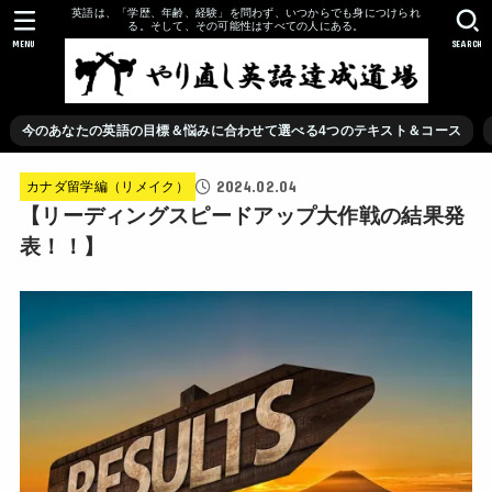
英語は、「学歴、年齢、経験」を問わず、いつからでも身につけられ
る。そして、その可能性はすべての人にある。
MENU
SEARCH
今のあなたの英語の目標＆悩みに合わせて選べる4つのテキスト＆コース
2024.02.04
カナダ留学編（リメイク）
【リーディングスピードアップ大作戦の結果発
表！！】