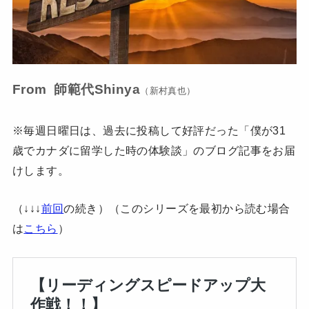
From 師範代Shinya
（新村真也）
※毎週日曜日は、過去に投稿して好評だった「僕が31
歳でカナダに留学した時の体験談」のブログ記事をお届
けします。
（↓↓↓
前回
の続き）（このシリーズを最初から読む場合
は
こちら
）