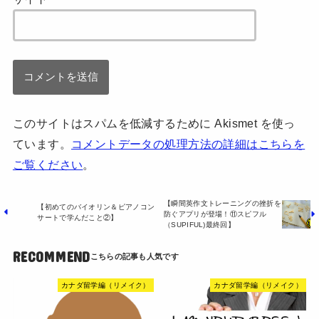
このサイトはスパムを低減するために Akismet を使っ
ています。
コメントデータの処理方法の詳細はこちらを
ご覧ください
。
【瞬間英作文トレーニングの挫折を
【初めてのバイオリン＆ピアノコン
防ぐアプリが登場！⑪スピフル
サートで学んだこと②】
（SUPIFUL)最終回】
RECOMMEND
カナダ留学編（リメイク）
カナダ留学編（リメイク）