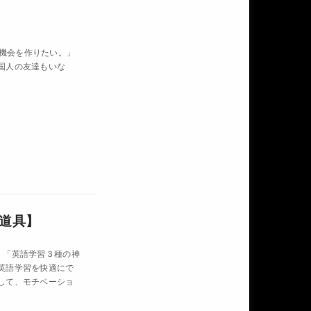
話す機会を作りたい。」
国人の友達もいな
道具】
で、「英語学習３種の神
英語学習を快適にで
して、モチベーショ