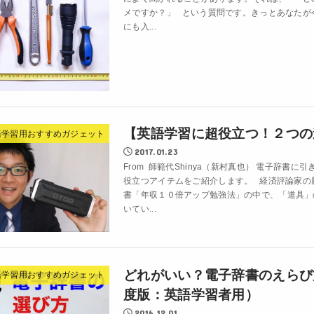
メですか？」 という質問です。きっとあなたが
にも入...
【英語学習に超役立つ！２つの
語学習用おすすめガジェット
2017.01.23
From 師範代Shinya（新村真也） 電子辞書に
役立つアイテムをご紹介します。 経済評論家の
書「年収１０倍アップ勉強法」の中で、「道具」
いてい...
どれがいい？電子辞書のえらび方
語学習用おすすめガジェット
度版：英語学習者用）
2016.12.01