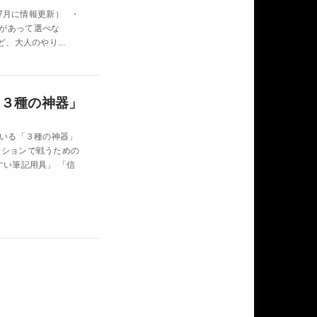
1年7月に情報更新） ・
があって選べな
、大人のやり...
「３種の神器」
ている「３種の神器」
ィションで戦うための
すい筆記用具」 「信