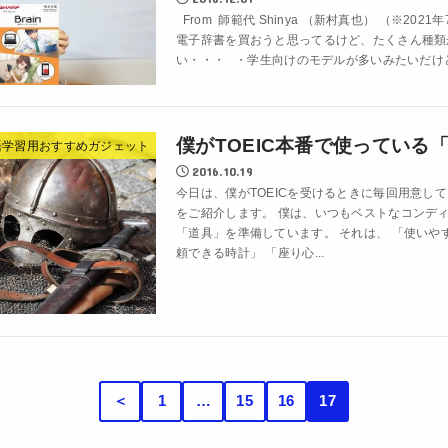
From 師範代 Shinya （新村真也） （※202
電子辞書を買おうと思ってるけど、たくさん種類
い・・・ ・学生向けのモデルが多いみたいだけど
僕がTOEIC本番で使っている
語学習用おすすめガジェット
2016.10.19
今日は、僕がTOEICを受けるときに毎回用意し
をご紹介します。 僕は、いつもベストなコンデ
「道具」を準備しています。 それは、 「使いや
頼できる時計」 「座り心...
＜
1
…
15
16
17