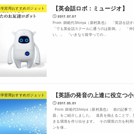
【英会話ロボ：ミュージオ】
語学習用おすすめガジェット
2017.07.07
From 師範代Shinya（新村真也） 「英語を
「でも英会話スクールに通うのは面倒。」 「外
い。」 「いきなり留学っての...
【英語の発音の上達に役立つ小
語学習用おすすめガジェット
2017.05.01
From 師範代Shinya（新村真也） 前の記事
器」をご紹介しました。 道具を揃えることで、
きる環境を作り出せます。 その環境の力を利用
ンを保...