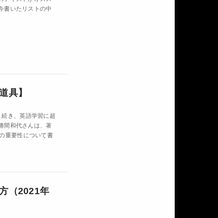
今書いたリストの中
道具】
引き続き、英語学習に超
勝間和代さんは、著
の重要性について書
（2021年