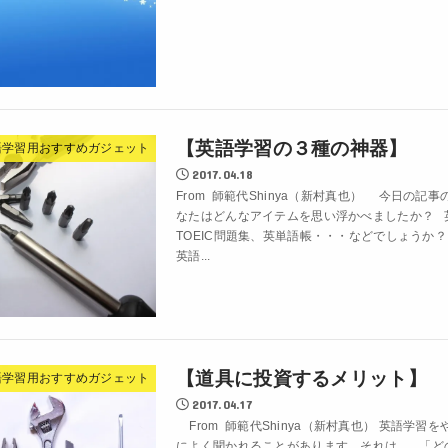
【英語学習の３種の神器】
語学習用おすすめガジェット
2017.04.18
From 師範代Shinya（新村真也） 今日の記
なたはどんなアイテムを思い浮かべましたか？ 
TOEIC問題集、英単語帳・・・などでしょうか
英語...
【道具に投資するメリット】
語学習用おすすめガジェット
2017.04.17
From 師範代Shinya（新村真也） 英語学習
によく聞かれることがあります。それは、 「ど