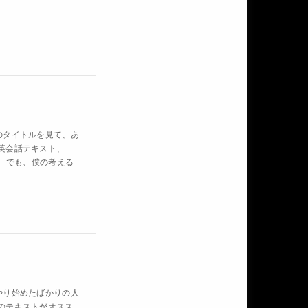
事のタイトルを見て、あ
英会話テキスト、
？ でも、僕の考える
をやり始めたばかりの人
のテキストがオスス