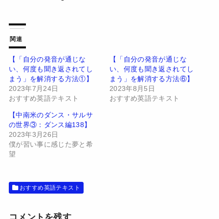
ッ
c
ク
e
し
b
て
o
T
o
w
k
関連
i
で
t
共
t
有
【「自分の発音が通じな
【「自分の発音が通じな
e
す
い、何度も聞き返されてし
い、何度も聞き返されてし
r
る
で
に
まう」を解消する方法①】
まう」を解消する方法⑥】
共
は
有
ク
2023年7月24日
2023年8月5日
(
リ
おすすめ英語テキスト
おすすめ英語テキスト
新
ッ
し
ク
い
し
【中南米のダンス・サルサ
ウ
て
の世界③：ダンス編138】
ィ
く
ン
だ
2023年3月26日
ド
さ
僕が習い事に感じた夢と希
ウ
い
で
(
望
開
新
き
し
ま
い
す
ウ
)
ィ
おすすめ英語テキスト
ン
ド
ウ
で
開
コメントを残す