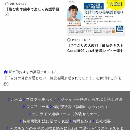
2017.01.22
【飛び出す絵本で楽しく英語学習
♪】
2025.04.03
【7年ぶりの大改訂！最新テキスト
Core1900 ver.6 徹底レビュー⑥】
HOME
おすすめ英語テキスト
【「自分の発音が通じない、何度も聞き返されてしまう」を解消する方法
②】
ホーム
ブログ記事もくじ
ジャッキー映画から学ぶ英語上達法
プロフィール
僕が英会話の講師になった理由
オンライン通学コース（体験セミナー）
特定商取引法に基づく表記
お問合わせ
会社概要
今のあなたの英語の目標＆悩みに合わせて選べる4つのテキスト＆