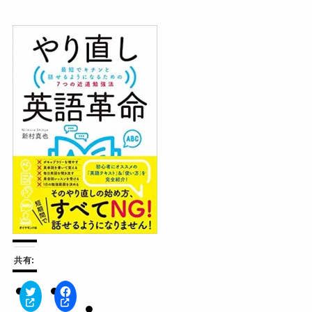
共有:
ク
F
リ
a