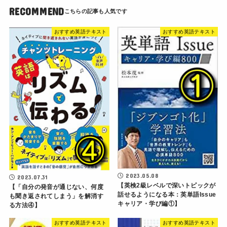
RECOMMEND
おすすめ英語テキスト
おすすめ英語テキスト
2023.05.08
2023.07.31
【英検2級レベルで深いトピックが
【「自分の発音が通じない、何度
話せるようになる本：英単語Issue
も聞き返されてしまう」を解消す
キャリア・学び編①】
る方法④】
おすすめ英語テキスト
おすすめ英語テキスト