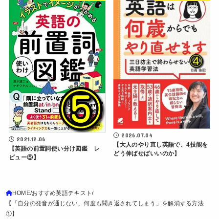
2026.07.04
2021.12.06
【大人のやり直し英語で、4技能を
【英語の前置詞使い分け図鑑 レ
どう伸ばせばいいのか】
ビュー⑤】
HOME
おすすめ英語テキスト
【「自分の発音が通じない、何度も聞き返されてしまう」を解消する方法
①】