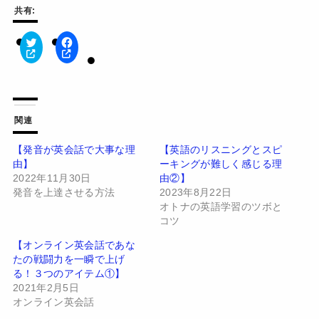
共有:
ク
F
リ
a
ッ
c
ク
e
し
b
て
o
T
o
w
k
関連
i
で
t
共
t
有
【発音が英会話で大事な理
【英語のリスニングとスピ
e
す
由】
ーキングが難しく感じる理
r
る
で
に
2022年11月30日
由②】
共
は
有
ク
発音を上達させる方法
2023年8月22日
(
リ
オトナの英語学習のツボと
新
ッ
し
ク
コツ
い
し
ウ
て
【オンライン英会話であな
ィ
く
ン
だ
たの戦闘力を一瞬で上げ
ド
さ
る！３つのアイテム①】
ウ
い
で
(
2021年2月5日
開
新
オンライン英会話
き
し
ま
い