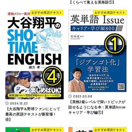
【くらべて覚える英単語①】
おすすめ英語テキスト
おすすめ英語テキスト
2023.05.08
【英検2級レベルで深いトピックが
2024.12.23
話せるようになる本：英単語Issue
【大谷翔平＆野球ファンにとって
キャリア・学び編①】
最高の英語テキストが新登場！
④】
おすすめ英語テキスト
おすすめ英語テキスト