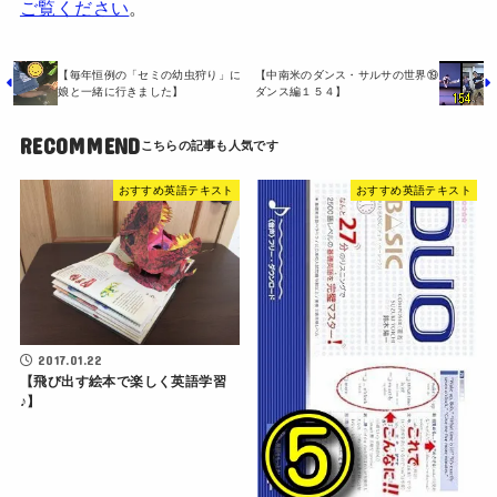
ご覧ください
。
【毎年恒例の「セミの幼虫狩り」に
【中南米のダンス・サルサの世界⑲
娘と一緒に行きました】
ダンス編１５４】
RECOMMEND
おすすめ英語テキスト
おすすめ英語テキスト
2017.01.22
【飛び出す絵本で楽しく英語学習
♪】