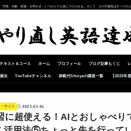
「学歴、年齢、経験」を問わず、いつからでも身につけられる。そして、その可能性はすべての
テキスト＆コース
ホーム
プロフィール
ブログ記事もくじ
達法
YouTubeチャンネル
師範代Shinyaの講座一覧
【2022
2023.03.04
リ・サイト
習に超使える！AIとおしゃべり
GPT 活用法⑤ちょっと先を行っ