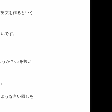
な英文を作るという
たいです。
うか？○○を抜い
す。
いような言い回しを