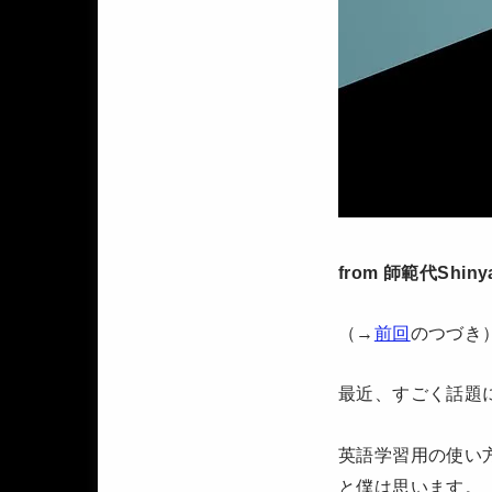
from 師範代Shiny
（→
前回
のつづき
最近、すごく話題に
英語学習用の使い
と僕は思います。