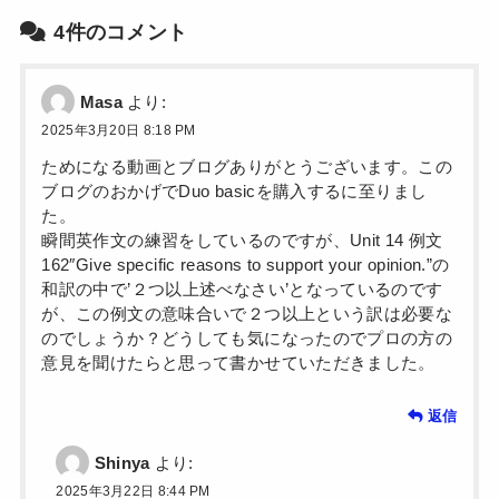
開
き
4件のコメント
ま
す
)
Masa
より:
2025年3月20日 8:18 PM
ためになる動画とブログありがとうございます。この
ブログのおかげでDuo basicを購入するに至りまし
た。
瞬間英作文の練習をしているのですが、Unit 14 例文
162″Give specific reasons to support your opinion.”の
和訳の中で’２つ以上述べなさい’となっているのです
が、この例文の意味合いで２つ以上という訳は必要な
のでしょうか？どうしても気になったのでプロの方の
意見を聞けたらと思って書かせていただきました。
返信
Shinya
より:
2025年3月22日 8:44 PM