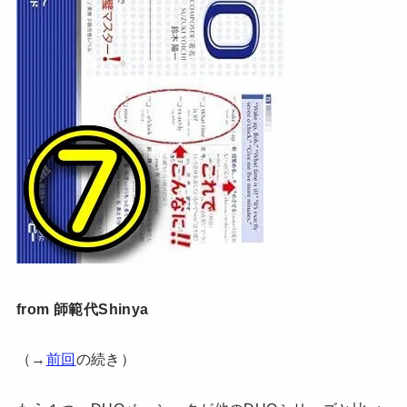
from 師範代Shinya
（→
前回
の続き）