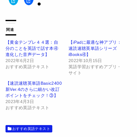
ク
F
リ
a
ッ
c
ク
e
し
b
て
o
T
o
w
k
関連
i
で
t
共
t
有
【黄金テンプレ４４選：自
【iPadに最適な神アプリ：
e
す
分のことを英語で話す本④
速読速聴英単語シリーズ
r
る
で
に
進化した音声データ】
iBooks④】
共
は
有
ク
2022年6月2日
2022年10月15日
(
リ
おすすめ英語テキスト
英語学習おすすめアプリ・
新
ッ
し
ク
サイト
い
し
ウ
て
【速読速聴英単語Basic2400
ィ
く
ン
だ
新Ver.4のさらに細かい改訂
ド
さ
ポイントをチェック！③】
ウ
い
で
(
2023年4月3日
開
新
おすすめ英語テキスト
き
し
ま
い
す
ウ
)
ィ
ン
ド
おすすめ英語テキスト
ウ
で