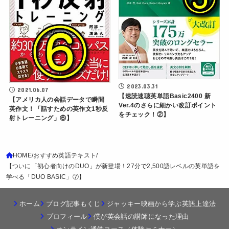
2023.03.31
2021.06.07
【速読速聴英単語Basic2400 新
【アメリカ人の会話データで瞬間
Ver.4のさらに細かい改訂ポイント
英作文！「話すための英作文1秒反
をチェック！②】
射トレーニング」⑥】
HOME
おすすめ英語テキスト
【ついに「初心者向けのDUO」が新登場！27分で2,500語レベルの英単語を
学べる「DUO BASIC」⑦】
ホーム
ブログ記事もくじ
ジャッキー映画から学ぶ英語上達法
プロフィール
僕が英会話の講師になった理由