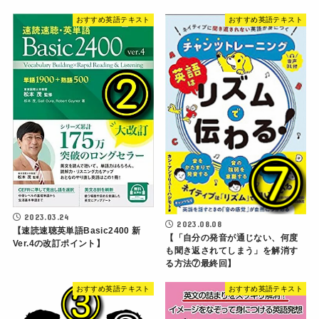
おすすめ英語テキスト
おすすめ英語テキスト
2023.03.24
2023.08.08
【速読速聴英単語Basic2400 新
【「自分の発音が通じない、何度
Ver.4の改訂ポイント】
も聞き返されてしまう」を解消す
る方法⑦最終回】
おすすめ英語テキスト
おすすめ英語テキスト