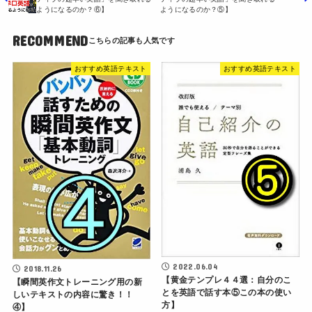
ようになるのか？⑥】
ようになるのか？⑤】
RECOMMEND
おすすめ英語テキスト
おすすめ英語テキスト
2022.06.04
2018.11.26
【黄金テンプレ４４選：自分のこ
【瞬間英作文トレーニング用の新
とを英語で話す本⑤この本の使い
しいテキストの内容に驚き！！
方】
④】