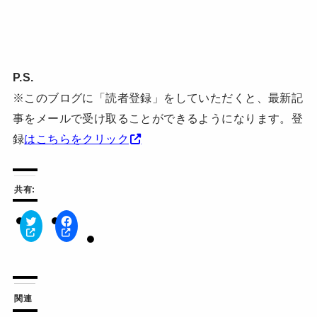
P.S.
※このブログに「読者登録」をしていただくと、最新記
事をメールで受け取ることができるようになります。登
録
はこちらをクリック
共有:
ク
F
リ
a
ッ
c
ク
e
し
b
て
o
T
o
w
k
関連
i
で
t
共