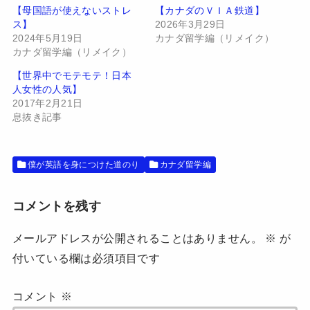
t
有
【母国語が使えないストレ
【カナダのＶＩＡ鉄道】
e
す
ス】
2026年3月29日
r
る
で
に
2024年5月19日
カナダ留学編（リメイク）
共
は
有
ク
カナダ留学編（リメイク）
(
リ
新
ッ
【世界中でモテモテ！日本
し
ク
い
し
人女性の人気】
ウ
て
2017年2月21日
ィ
く
ン
だ
息抜き記事
ド
さ
ウ
い
で
(
開
新
き
し
僕が英語を身につけた道のり
カナダ留学編
ま
い
す
ウ
)
ィ
ン
ド
コメントを残す
ウ
で
開
メールアドレスが公開されることはありません。
※
が
き
ま
付いている欄は必須項目です
す
)
コメント
※