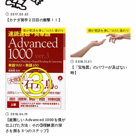
2017.02.03
【カナダ留学２日目の衝撃！！】
僕が英語を身につけた道のり
僕が英語を身につけた道のり
2018.11.21
【「宝地図」のパワーが及ばない
時】
2018.04.19
【超難しい Advanced 1000を僕が
仕上げた方法：その③理解度の深
さを測る３つのステップ】