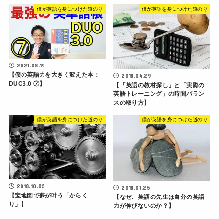
僕が英語を身につけた道のり
僕が英語を身につけた道のり
2021.08.19
【僕の英語力を大きく変えた本：
2018.04.29
DUO3.0 ⑦】
【「英語の教材探し」と「実際の
英語トレーニング」の時間バラン
スの取り方】
僕が英語を身につけた道のり
僕が英語を身につけた道のり
2018.10.05
2018.01.25
【宝地図で夢が叶う「からく
【なぜ、英語の先生は自分の英語
り」】
力が伸びないのか？】