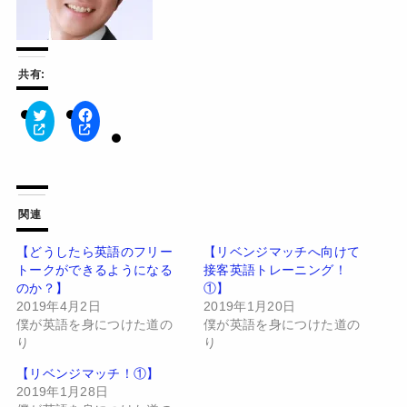
共有:
ク
F
リ
a
ッ
c
ク
e
し
b
て
o
T
o
w
k
関連
i
で
t
共
t
有
【どうしたら英語のフリー
【リベンジマッチへ向けて
e
す
トークができるようになる
接客英語トレーニング！
r
る
で
に
のか？】
①】
共
は
有
ク
2019年4月2日
2019年1月20日
(
リ
僕が英語を身につけた道の
僕が英語を身につけた道の
新
ッ
し
ク
り
り
い
し
ウ
て
【リベンジマッチ！①】
ィ
く
ン
だ
2019年1月28日
ド
さ