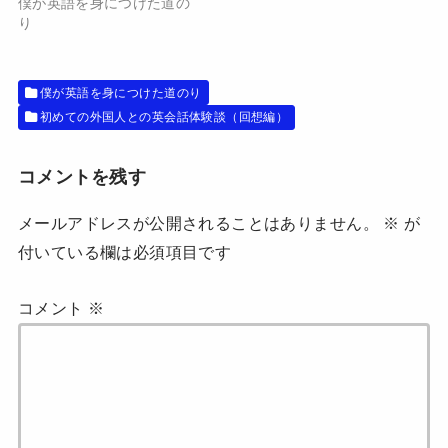
僕が英語を身につけた道の
ウ
い
で
(
り
開
新
き
し
ま
い
す
ウ
)
ィ
僕が英語を身につけた道のり
ン
ド
初めての外国人との英会話体験談（回想編）
ウ
で
開
き
ま
コメントを残す
す
)
メールアドレスが公開されることはありません。
※
が
付いている欄は必須項目です
コメント
※