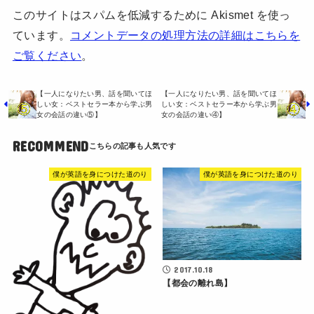
このサイトはスパムを低減するために Akismet を使っ
ています。
コメントデータの処理方法の詳細はこちらを
ご覧ください
。
【一人になりたい男、話を聞いてほ
【一人になりたい男、話を聞いてほ
しい女：ベストセラー本から学ぶ男
しい女：ベストセラー本から学ぶ男
女の会話の違い⑤】
女の会話の違い④】
RECOMMEND
僕が英語を身につけた道のり
僕が英語を身につけた道のり
2017.10.18
【都会の離れ島】