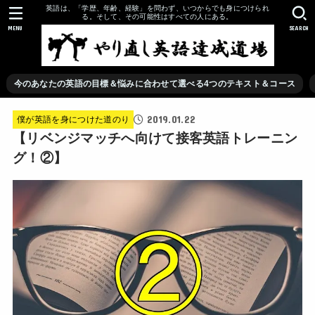
英語は、「学歴、年齢、経験」を問わず、いつからでも身につけられ
る。そして、その可能性はすべての人にある。
MENU
SEARCH
今のあなたの英語の目標＆悩みに合わせて選べる4つのテキスト＆コース
2019.01.22
僕が英語を身につけた道のり
【リベンジマッチへ向けて接客英語トレーニン
グ！②】