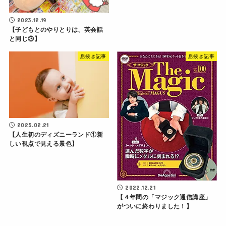
2023.12.19
【子どもとのやりとりは、英会話
と同じ③】
息抜き記事
息抜き記事
2025.02.21
【人生初のディズニーランド①新
しい視点で見える景色】
2022.12.21
【４年間の「マジック通信講座」
がついに終わりました！】