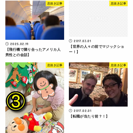
息抜き記事
息抜き記事
2017.03.01
2025.02.19
【世界の人々の前でマジックショ
【飛行機で隣り合ったアメリカ人
ー！】
男性との会話】
息抜き記事
息抜き記事
2017.02.01
【転職が当たり前？！】