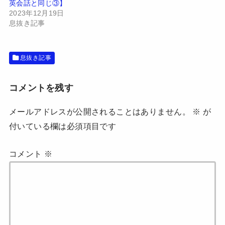
英会話と同じ③】
ィ
く
ン
だ
2023年12月19日
ド
さ
息抜き記事
ウ
い
で
(
開
新
き
し
ま
い
す
ウ
息抜き記事
)
ィ
ン
ド
ウ
コメントを残す
で
開
き
ま
メールアドレスが公開されることはありません。
※
が
す
)
付いている欄は必須項目です
コメント
※