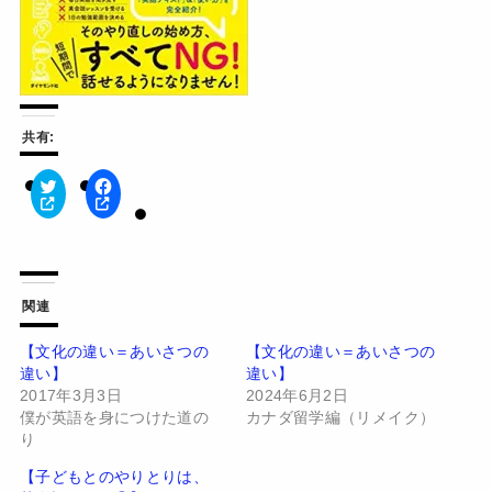
共有:
ク
F
リ
a
ッ
c
ク
e
し
b
て
o
T
o
w
k
関連
i
で
t
共
t
有
【文化の違い＝あいさつの
【文化の違い＝あいさつの
e
す
違い】
違い】
r
る
で
に
2017年3月3日
2024年6月2日
共
は
有
ク
僕が英語を身につけた道の
カナダ留学編（リメイク）
(
リ
り
新
ッ
し
ク
い
し
【子どもとのやりとりは、
ウ
て