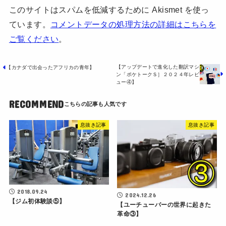
このサイトはスパムを低減するために Akismet を使っ
ています。
コメントデータの処理方法の詳細はこちらを
ご覧ください
。
【アップデートで進化した翻訳マシ
【カナダで出会ったアフリカの青年】
ン「ポケトークＳ］２０２４年レビ
ュー④】
RECOMMEND
息抜き記事
息抜き記事
2018.09.24
2024.12.26
【ジム初体験談⑤】
【ユーチューバーの世界に起きた
革命③】