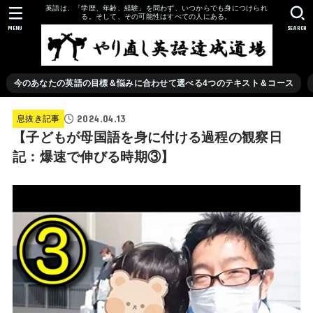
英語は、「学歴、年齢、経験」を問わず、いつからでも身につけられ
る。そして、その可能性はすべての人にある。
MENU
SEARCH
今のあなたの英語の目標＆悩みに合わせて選べる4つのテキスト＆コース
2024.04.13
息抜き記事
【子どもが母国語を身に付ける過程の観察日
記：爆速で伸びる時期③】