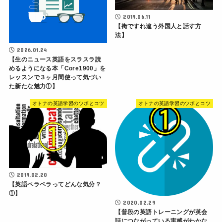
2019.06.11
【街ですれ違う外国人と話す方
法】
2026.01.24
【生のニュース英語をスラスラ読
めるようになる本「Core1900」を
レッスンで３ヶ月間使って気づい
た新たな魅力①】
オトナの英語学習のツボとコツ
オトナの英語学習のツボとコツ
2019.02.20
【英語ペラペラってどんな気分？
①】
2020.02.29
【普段の英語トレーニングが英会
話につながっている実感がわかな