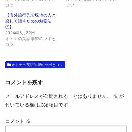
新
ッ
し
ク
コツ
コツ
い
し
ウ
て
【海外旅行先で現地の人と
ィ
く
ン
だ
楽しく話すための勉強法
ド
さ
⑦】
ウ
い
で
(
2024年8月22日
開
新
オトナの英語学習のツボと
き
し
ま
い
コツ
す
ウ
)
ィ
ン
ド
ウ
オトナの英語学習のツボとコツ
で
開
き
ま
す
コメントを残す
)
メールアドレスが公開されることはありません。
※
が
付いている欄は必須項目です
コメント
※