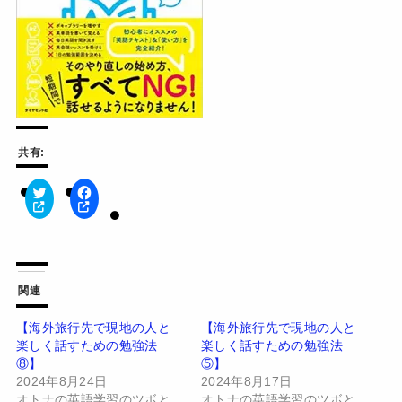
共有:
ク
F
リ
a
ッ
c
ク
e
し
b
て
o
T
o
w
k
関連
i
で
t
共
t
有
【海外旅行先で現地の人と
【海外旅行先で現地の人と
e
す
楽しく話すための勉強法
楽しく話すための勉強法
r
る
で
に
⑧】
⑤】
共
は
有
ク
2024年8月24日
2024年8月17日
(
リ
オトナの英語学習のツボと
オトナの英語学習のツボと