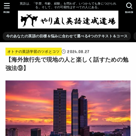
英語は、「学歴、年齢、経験」を問わず、いつからでも身につけられ
る。そして、その可能性はすべての人にある。
MENU
SEARCH
今のあなたの英語の目標＆悩みに合わせて選べる4つのテキスト＆コース
2024.08.27
オトナの英語学習のツボとコツ
【海外旅行先で現地の人と楽しく話すための勉
強法⑨】