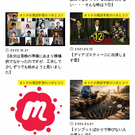
い・・・そんな時は？①】
オトナの英語学習のツボとコツ
オトナの英語学習のツボとコツ
2021.05.15
2022.10.21
【ディアゴスティーニに出演しま
【自分は英検の準備にあまり積極
す⑫】
的でなかったのですが、工夫して
少しずつでも始めようと思いまし
た】
オトナの英語学習のツボとコツ
オトナの英語学習のツボとコツ
2026.04.01
【インプットばかりで伸びない人