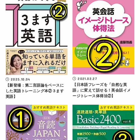
2021.02.27
2025.10.04
【日本語フレーズを「自然な英
【新登場：第二言語論をベースに
語」に変えて話せる！英会話イメ
した英語トレーニング本②３ます
ージトレース体得法②】
英語】
おすすめ英語テキスト
おすすめ英語テキスト