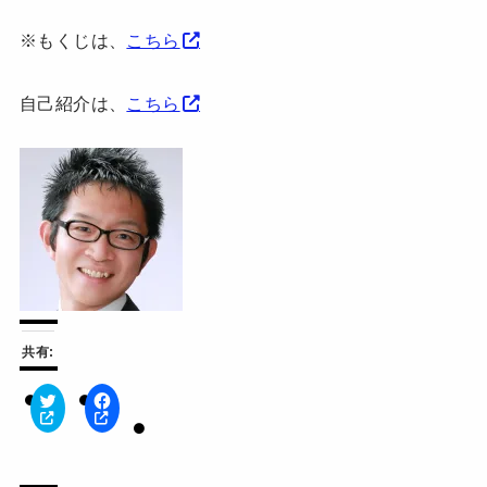
※もくじは、
こちら
自己紹介は、
こちら
共有:
ク
F
リ
a
ッ
c
ク
e
し
b