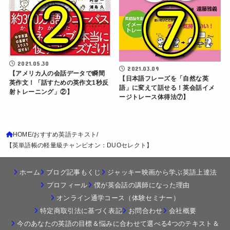
2021.05.30
2021.03.09
【アメリカ人の会話データで瞬間
【日本語フレーズを「自然な英
英作文！「話すための英作文1秒反
語」に変えて話せる！英会話イメ
射トレーニング」②】
ージトレース体得法⑦】
HOME
おすすめ英語テキスト
【英単語帳の軽量級チャンピオン：DUOセレクト】
ホーム
ブログ記事もくじ
ジャッキー映画から学ぶ英語上達法
プロフィール
僕が英会話の講師になった理由
オンライン通学コース（体験セミナー）
特定商取引法に基づく表記
お問合わせ
会社概要
今のあなたの英語の目標＆悩みに合わせて選べる4つのテキスト＆