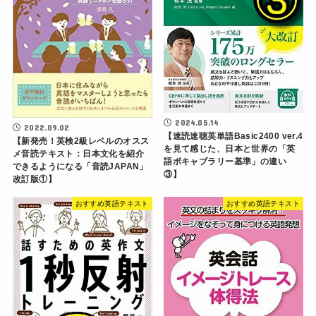
2024.05.14
2022.09.02
【速読速聴英単語Basic2400 ver.4
【新発売！英検2級レベルのオスス
を見て感じた、日本と世界の「英
メ音読テキスト：日本文化を紹介
語ボキャブラリー基準」の違い
できるようになる「音読JAPAN」
③】
改訂版①】
おすすめ英語テキスト
おすすめ英語テキスト