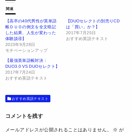
て
o
T
o
w
k
関連
i
で
t
共
t
有
【高卒の40代男性が英単語
【DUOセレクトの別売りCD
e
す
帳ＤＵＯの例文を全文暗記
は「買い」か？】
r
る
で
に
した結果、人生が変わった
2017年7月25日
共
は
有
ク
体験談④】
おすすめ英語テキスト
(
リ
2023年9月28日
新
ッ
し
ク
モチベーションアップ
い
し
ウ
て
【最強英単語帳対決：
ィ
く
ン
だ
DUO3.0 VS DUOセレクト】
ド
さ
2017年7月24日
ウ
い
で
(
おすすめ英語テキスト
開
新
き
し
ま
い
す
ウ
)
ィ
おすすめ英語テキスト
ン
ド
ウ
で
開
コメントを残す
き
ま
す
メールアドレスが公開されることはありません。
※
が
)