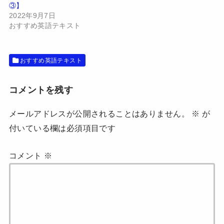
で
(
③】
開
新
2022年9月7日
き
し
ま
い
おすすめ英語テキスト
す
ウ
)
ィ
ン
ド
ウ
おすすめ英語テキスト
で
開
き
ま
す
コメントを残す
)
メールアドレスが公開されることはありません。
※
が
付いている欄は必須項目です
コメント
※