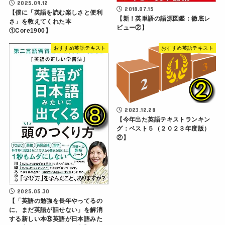
2025.09.12
2018.07.15
【僕に「英語を読む楽しさと便利
【新！英単語の語源図鑑：徹底レ
さ」を教えてくれた本
ビュー②】
①Core1900】
おすすめ英語テキスト
おすすめ英語テキスト
2023.12.28
【今年出た英語テキストランキン
グ：ベスト５（２０２３年度版）
②】
2025.05.30
【「英語の勉強を長年やってるの
に、まだ英語が話せない」を解消
する新しい本⑧英語が日本語みた