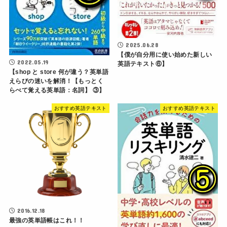
2025.06.28
【僕が自分用に使い始めた新しい
2022.05.19
英語テキスト⑥】
【shop と store 何が違う？英単語
えらびの迷いを解消！【もっとく
らべて覚える英単語：名詞】 ③】
おすすめ英語テキスト
おすすめ英語テキスト
2016.12.18
最強の英単語帳はこれ！！