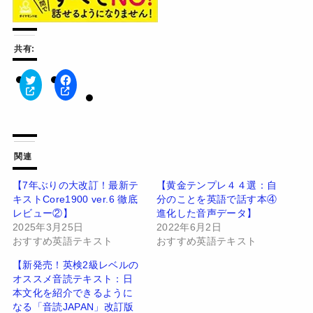
共有:
ク
F
リ
a
ッ
c
ク
e
し
b
て
o
T
o
w
k
関連
i
で
t
共
t
有
【7年ぶりの大改訂！最新テ
【黄金テンプレ４４選：自
e
す
キストCore1900 ver.6 徹底
分のことを英語で話す本④
r
る
で
に
レビュー②】
進化した音声データ】
共
は
有
ク
2025年3月25日
2022年6月2日
(
リ
おすすめ英語テキスト
おすすめ英語テキスト
新
ッ
し
ク
い
し
【新発売！英検2級レベルの
ウ
て
オススメ音読テキスト：日
ィ
く
ン
だ
本文化を紹介できるように
ド
さ
なる「音読JAPAN」改訂版
ウ
い