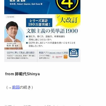
from 師範代Shinya
（→
前回
の続き）