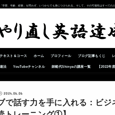
「学歴、年齢、経験」を問わず、いつからでも身につけられる。そして、その可能性はすべての
テキスト＆コース
ホーム
プロフィール
ブログ記事もくじ
達法
YouTubeチャンネル
師範代Shinyaの講座一覧
【2022
2024.06.06
ブで話す力を手に入れる：ビジ
読トレーニング①】