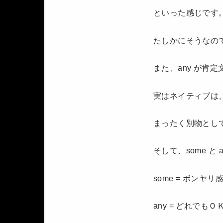
といった感じです
たしかにそうなので
また、any が肯
実はネイティブは、s
まったく別物とし
そして、some と
some = ボンヤリ
any = どれでもＯ