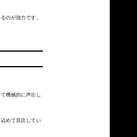
せるのが強力です。
。
って機械的に声出し
を込めて音読してい