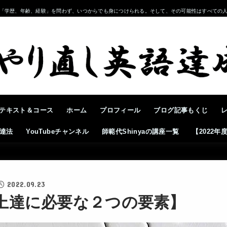
「学歴、年齢、経験」を問わず、いつからでも身につけられる。そして、その可能性はすべての
テキスト＆コース
ホーム
プロフィール
ブログ記事もくじ
達法
YouTubeチャンネル
師範代Shinyaの講座一覧
【2022
2022.09.23
上達に必要な２つの要素】