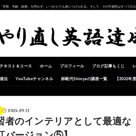
「学歴、年齢、経験」を問わず、いつからでも身につけられる。そして、その可能性はすべての
テキスト＆コース
ホーム
プロフィール
ブログ記事もくじ
達法
YouTubeチャンネル
師範代Shinyaの講座一覧
【2022
2024.09.13
法
習者のインテリアとして最適な
訂バージョン⑤】