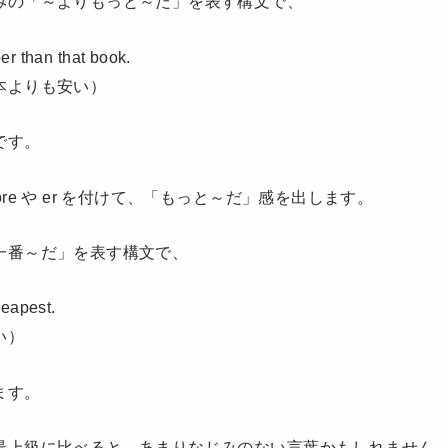
みの「～よりもっと～だ」を表す構文で、
er than that book.
本よりも安い）
です。
re や er を付けて、「もっと～だ」感を出します。
一番～だ」を表す構文で、
heapest.
い）
ます。
最上級に比べると、あまりなじみのない言葉かもしれません