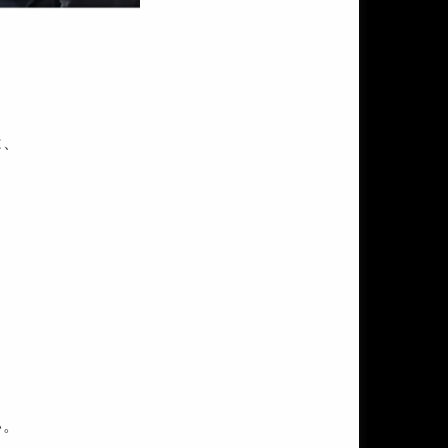
は、
い。