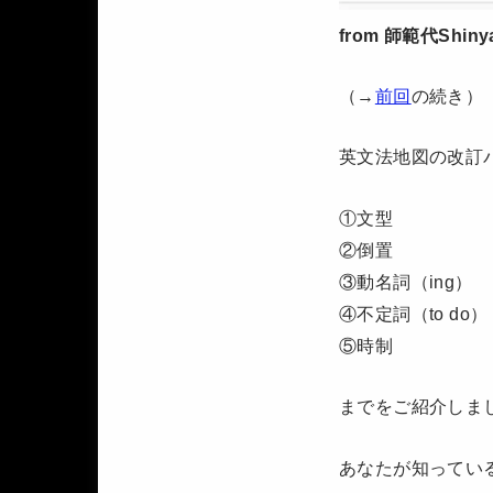
from 師範代Shiny
（→
前回
の続き）
英文法地図の改訂
①文型
②倒置
③動名詞（ing）
④不定詞（to do）
⑤時制
までをご紹介しま
あなたが知ってい