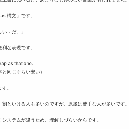
 as 構文」です。
らい～だ。」
便利な表現です。
eap as that one.
本と同じぐらい安い）
ます。
、割といける人も多いのですが、原級は苦手な人が多いです
くシステムが違うため、理解しづらいからです。