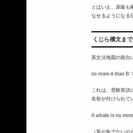
とはいえ、原級も
なせるようになる
くじら構文まで
英文法地図の面白
no more A t
これは、受験英語
名前が付けられて
A whale is no more 
（馬が魚でないの