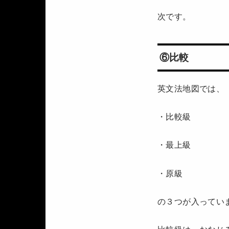
次です。
⑥比較
英文法地図では、
・比較級
・最上級
・原級
の３つが入ってい