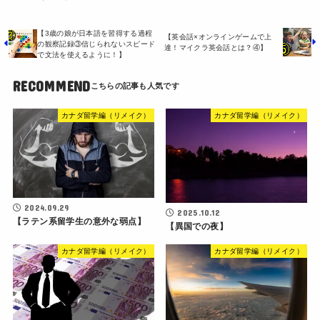
【3歳の娘が日本語を習得する過程
【英会話×オンラインゲームで上
の観察記録③信じられないスピード
達！マイクラ英会話とは？④】
で文法を使えるように！】
RECOMMEND
カナダ留学編（リメイク）
カナダ留学編（リメイク）
2024.09.29
2025.10.12
【ラテン系留学生の意外な弱点】
【異国での夜】
カナダ留学編（リメイク）
カナダ留学編（リメイク）