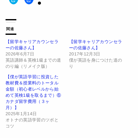
リ
a
ッ
c
ク
e
し
b
て
o
T
o
w
k
関連
i
で
t
共
t
有
【留学キャリアカウンセラ
【留学キャリアカウンセラ
e
す
ーの佐藤さん】
ーの佐藤さん】
r
る
で
に
2026年6月7日
2017年12月3日
共
は
有
ク
英語講師＆英検1級までの道
僕が英語を身につけた道の
(
リ
のり編（リメイク版）
り
新
ッ
し
ク
い
し
【僕が英語学習に投資した
ウ
て
教材費＆授業料のトータル
ィ
く
ン
だ
金額（初心者レベルから始
ド
さ
めて英検1級を取るまで）⑥
ウ
い
で
(
カナダ留学費用（３ヶ
開
新
月）】
き
し
ま
い
2025年1月14日
す
ウ
オトナの英語学習のツボと
)
ィ
ン
コツ
ド
ウ
で