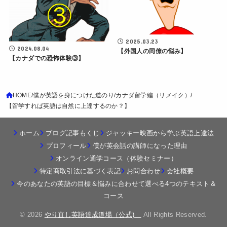
2025.03.23
2024.08.04
【外国人の同僚の悩み】
【カナダでの恐怖体験③】
HOME
僕が英語を身につけた道のり
カナダ留学編（リメイク）
【留学すれば英語は自然に上達するのか？】
ホーム
ブログ記事もくじ
ジャッキー映画から学ぶ英語上達法
プロフィール
僕が英会話の講師になった理由
オンライン通学コース（体験セミナー）
特定商取引法に基づく表記
お問合わせ
会社概要
今のあなたの英語の目標＆悩みに合わせて選べる4つのテキスト＆
コース
© 2026
やり直し英語達成道場（公式)
All Rights Reserved.