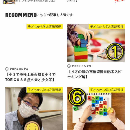
達！マイクラ英会話とは？⑤】
のか？】
RECOMMEND
子どもから学ぶ言語習得
子どもから学ぶ言語習得
2025.05.29
2024.06.24
【４才の娘の言語習得日記①スピ
【小３で英検１級合格＆小４で
ーキング編】
TOEIC９８５点の天才少女①】
子どもから学ぶ言語習得
子どもから学ぶ言語習得