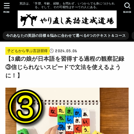
英語は、「学歴、年齢、経験」を問わず、いつからでも身につけられ
る。そして、その可能性はすべての人にある。
MENU
SEARCH
今のあなたの英語の目標＆悩みに合わせて選べる4つのテキスト＆コース
2024.05.06
子どもから学ぶ言語習得
【3歳の娘が日本語を習得する過程の観察記録
③信じられないスピードで文法を使えるよう
に！】