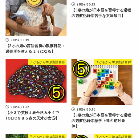
2024.05.13
【3歳の娘が日本語を習得する過程
の観察記録⑥苦手な文法項目】
2023.09.19
【2才の娘の言語習得の観察日記：
過去形を使えるようになる】
子どもから学ぶ言語習得
子どもから学ぶ言語習得
2024.07.03
2024.05.10
【小３で英検１級合格＆小４で
【3歳の娘が日本語を習得する過程
TOEIC９８５点の天才少女⑤】
の観察記録⑤語学上達の絶対条
件】
子どもから学ぶ言語習得
子どもから学ぶ言語習得