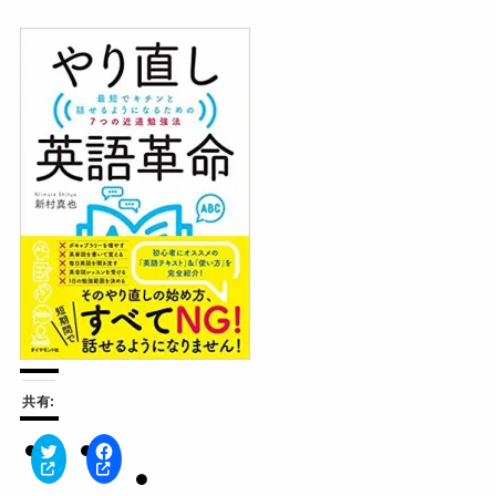
共有:
ク
F
リ
a