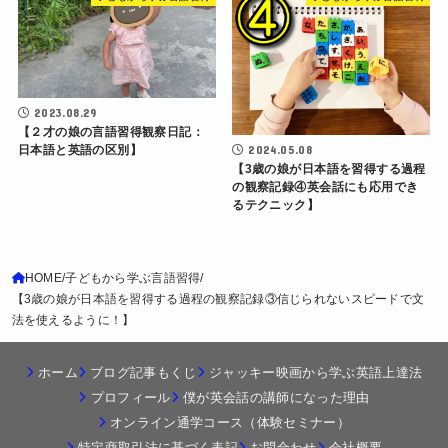
2023.08.29
【２才の娘の言語習得観察日記：
2024.05.08
日本語と英語の区別】
【3歳の娘が日本語を習得する過程
の観察記録④英会話にも応用でき
るテクニック】
HOME
子どもから学ぶ言語習得
【3歳の娘が日本語を習得する過程の観察記録③信じられないスピードで文
法を使えるように！】
ホーム
ブログ記事もくじ
ジャッキー映画から学ぶ英語上達法
プロフィール
僕が英会話の講師になった理由
オンライン通学コース（体験セミナー）
特定商取引法に基づく表記
お問合わせ
会社概要