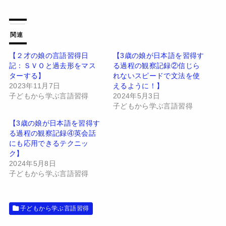
ッ
c
ク
e
し
b
て
o
T
o
w
k
関連
i
で
t
共
t
有
【２才の娘の言語習得日
【3歳の娘が日本語を習得す
e
す
記：ＳＶＯと過去形をマス
る過程の観察記録②信じら
r
る
で
に
ターする】
れないスピードで文法を使
共
は
有
ク
2023年11月7日
えるように！】
(
リ
子どもから学ぶ言語習得
2024年5月3日
新
ッ
し
ク
子どもから学ぶ言語習得
い
し
ウ
て
【3歳の娘が日本語を習得す
ィ
く
ン
だ
る過程の観察記録④英会話
ド
さ
にも応用できるテクニッ
ウ
い
で
(
ク】
開
新
2024年5月8日
き
し
ま
い
子どもから学ぶ言語習得
す
ウ
)
ィ
ン
ド
ウ
子どもから学ぶ言語習得
で
開
き