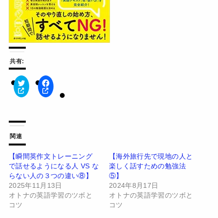
共有:
ク
F
リ
a
ッ
c
ク
e
し
b
て
o
T
o
w
k
関連
i
で
t
共
t
有
【瞬間英作文トレーニング
【海外旅行先で現地の人と
e
す
で話せるようになる人 VS な
楽しく話すための勉強法
r
る
で
に
らない人の３つの違い⑧】
⑤】
共
は
有
ク
2025年11月13日
2024年8月17日
(
リ
オトナの英語学習のツボと
オトナの英語学習のツボと
新
ッ
し
ク
コツ
コツ
い
し
ウ
て