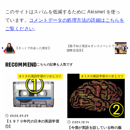
このサイトはスパムを低減するために Akismet を使っ
ています。
コメントデータの処理方法の詳細はこちらを
ご覧ください
。
【親子向け英語＆ダンスイベントで
【ネットで出会った彼女】
国際交流③】
RECOMMEND
オトナの英語学習のツボとコツ
オトナの英語学習のツボとコツ
2020.09.29
【１９７０年代の日本の英語学習
2024.10.14
①】
【今僕が英語を話している時の脳