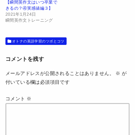
【瞬間英作文はいつ卒業で
ィ
く
ン
だ
きるの？④実感値編３】
ド
さ
2021年1月24日
ウ
い
で
(
瞬間英作文トレーニング
開
新
き
し
ま
い
す
ウ
)
ィ
オトナの英語学習のツボとコツ
ン
ド
ウ
で
開
コメントを残す
き
ま
す
メールアドレスが公開されることはありません。
※
が
)
付いている欄は必須項目です
コメント
※