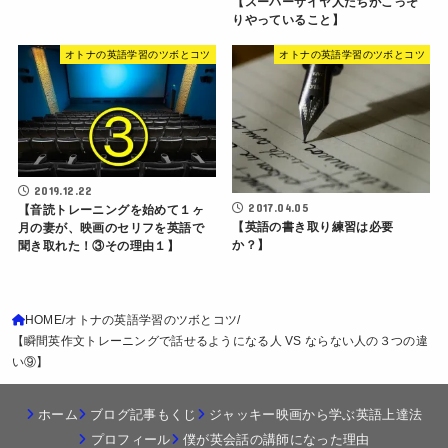
【スーパーサイヤ人たちがこっそ
りやっていること】
オトナの英語学習のツボとコツ
オトナの英語学習のツボとコツ
2019.12.22
2017.04.05
【音読トレーニングを始めて１ヶ
【英語の書き取り練習は必要
月の妻が、映画のセリフを英語で
か？】
聞き取れた！③その理由１】
HOME
オトナの英語学習のツボとコツ
【瞬間英作文トレーニングで話せるようになる人 VS ならない人の３つの違
い⑨】
ホーム
ブログ記事もくじ
ジャッキー映画から学ぶ英語上達法
プロフィール
僕が英会話の講師になった理由