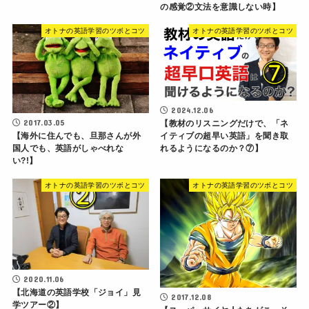
の感覚②文法を意識しない時】
オトナの英語学習のツボとコツ
オトナの英語学習のツボとコツ
2024.12.06
2017.03.05
【教材のリスニングだけで、「ネ
【海外に住んでも、旦那さんが外
イティブの超早い英語」を聞き取
国人でも、英語がしゃべれな
れるようになるのか？⑦】
い?!】
オトナの英語学習のツボとコツ
オトナの英語学習のツボとコツ
2020.11.06
【北海道の英語学校「ジョイ」見
2017.12.08
学ツアー②】