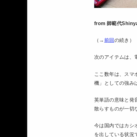
from 師範代Shiny
（→
前回
の続き）
次のアイテムは、
ここ数年は、スマ
機」としての強み
英単語の意味と発
散らすものが一切
今は国内ではカシ
を出している状況