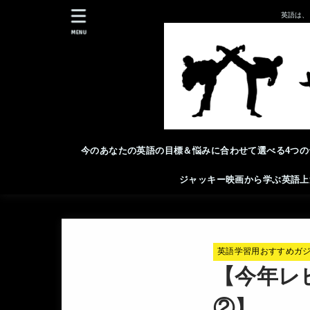
英語は、
MENU
今のあなたの英語の目標＆悩みに合わせて選べる4つの
ジャッキー映画から学ぶ英語上
英語学習用おすすめガ
【今年レ
②】