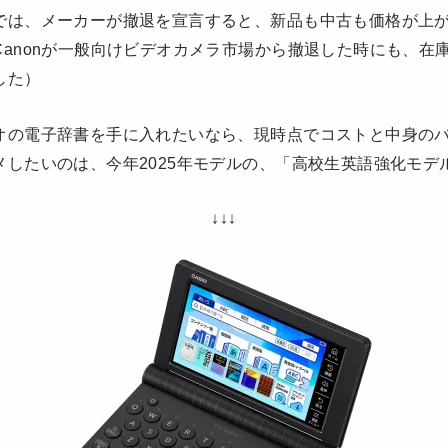
では、メーカーが撤退を宣言すると、新品も中古も価格が上
Canonが一般向けビデオカメラ市場から撤退した時にも、在
した）
オの電子辞書を手に入れたいなら、現時点でコストと中身の
メしたいのは、今年2025年モデルの、「高校生英語強化モデ
↓↓↓