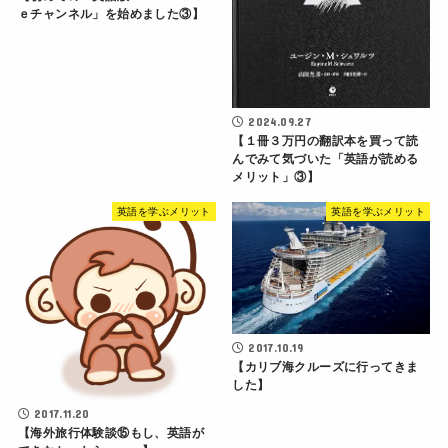
ｅチャンネル」を始めました③】
2024.09.27
【１冊３万円の翻訳本を買って読
んでみて気づいた「英語が読める
メリット」③】
英語を学ぶメリット
英語を学ぶメリット
2017.10.19
【カリブ海クルーズに行ってきま
した】
2017.11.20
【海外旅行体験談⑮もし、英語が