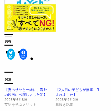
共有:
ク
F
リ
a
ッ
c
ク
e
し
b
て
o
T
o
w
k
関連
i
で
t
共
t
有
【妻のサヤと一緒に、海外
【2人目の子どもが無事、生
e
す
の映画に出演しました①】
まれました】
r
る
で
に
2023年6月8日
2023年9月2日
共
は
有
ク
英語を学ぶメリット
息抜き記事
(
リ