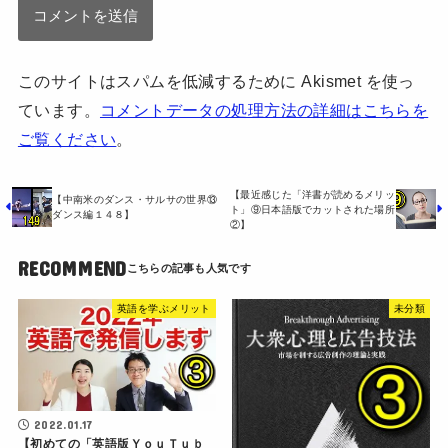
このサイトはスパムを低減するために Akismet を使っ
ています。
コメントデータの処理方法の詳細はこちらを
ご覧ください
。
【最近感じた「洋書が読めるメリッ
【中南米のダンス・サルサの世界⑬
ト」⑨日本語版でカットされた場所
ダンス編１４８】
②】
RECOMMEND
英語を学ぶメリット
未分類
2022.01.17
【初めての「英語版ＹｏｕＴｕｂ