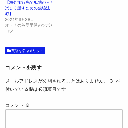
新
ッ
【海外旅行先で現地の人と
し
ク
い
し
楽しく話すための勉強法
ウ
て
⑩】
ィ
く
ン
だ
2024年8月29日
ド
さ
オトナの英語学習のツボと
ウ
い
で
(
コツ
開
新
き
し
ま
い
す
ウ
)
ィ
英語を学ぶメリット
ン
ド
ウ
で
開
コメントを残す
き
ま
す
メールアドレスが公開されることはありません。
※
が
)
付いている欄は必須項目です
コメント
※