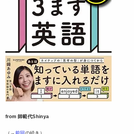
from 師範代Shinya
（→
前回
の続き）