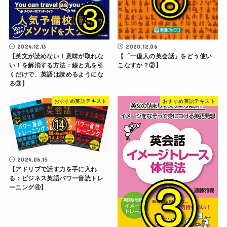
2024.12.13
2020.12.06
【英文が読めない！意味が取れな
【「一億人の英会話」をどう使い
い！を解消する方法：線と丸を引
こなすか？②】
くだけで、英語は読めるようにな
る③】
おすすめ英語テキスト
おすすめ英語テキスト
2024.06.15
【アドリブで話す力を手に入れ
る：ビジネス英語パワー音読トレ
ーニング④】