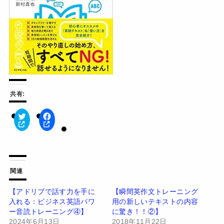
共有:
ク
F
リ
a
ッ
c
ク
e
し
b
て
o
T
o
w
k
関連
i
で
t
共
t
有
【アドリブで話す力を手に
【瞬間英作文トレーニング
e
す
入れる：ビジネス英語パワ
用の新しいテキストの内容
r
る
で
に
ー音読トレーニング④】
に驚き！！②】
共
は
有
ク
2024年6月13日
2018年11月22日