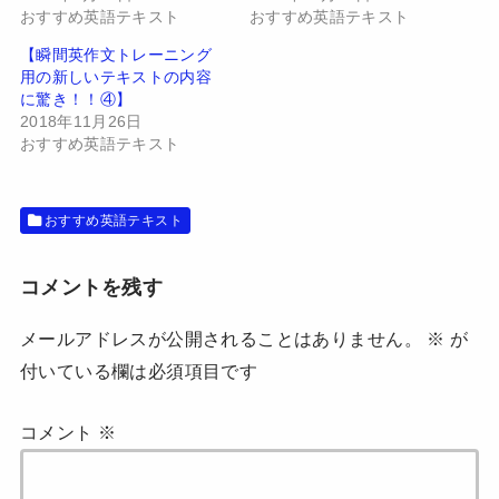
(
リ
おすすめ英語テキスト
おすすめ英語テキスト
新
ッ
し
ク
い
し
【瞬間英作文トレーニング
ウ
て
用の新しいテキストの内容
ィ
く
ン
だ
に驚き！！④】
ド
さ
2018年11月26日
ウ
い
で
(
おすすめ英語テキスト
開
新
き
し
ま
い
す
ウ
)
ィ
おすすめ英語テキスト
ン
ド
ウ
で
開
コメントを残す
き
ま
す
メールアドレスが公開されることはありません。
※
が
)
付いている欄は必須項目です
コメント
※