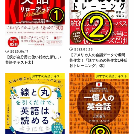
2021.05.30
2025.06.17
【アメリカ人の会話データで瞬間
【僕が自分用に使い始めた新しい
英作文！「話すための英作文1秒反
英語テキスト①】
射トレーニング」②】
おすすめ英語テキスト
おすすめ英語テキスト