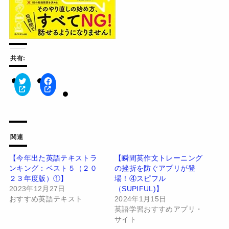
共有:
ク
F
リ
a
ッ
c
ク
e
し
b
て
o
T
o
w
k
関連
i
で
t
共
t
有
【今年出た英語テキストラ
【瞬間英作文トレーニング
e
す
ンキング：ベスト５（２０
の挫折を防ぐアプリが登
r
る
で
に
２３年度版）①】
場！④スピフル
共
は
有
ク
2023年12月27日
（SUPIFUL)】
(
リ
おすすめ英語テキスト
2024年1月15日
新
ッ
し
ク
英語学習おすすめアプリ・
い
し
サイト
ウ
て
ィ
く