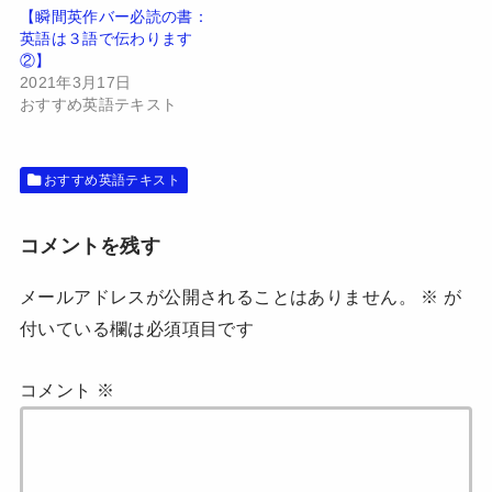
ン
だ
【瞬間英作バー必読の書：
ド
さ
英語は３語で伝わります
ウ
い
で
(
②】
開
新
2021年3月17日
き
し
ま
い
おすすめ英語テキスト
す
ウ
)
ィ
ン
ド
ウ
おすすめ英語テキスト
で
開
き
ま
す
コメントを残す
)
メールアドレスが公開されることはありません。
※
が
付いている欄は必須項目です
コメント
※