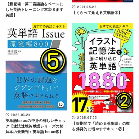
【新登場：第二言語論をベースに
2021.05.22
した英語トレーニング本②３ます
【くらべて覚える英単語③】
英語】
おすすめ英語テキスト
おすすめ英語テキスト
2022.03.26
2025.07.03
英単語Issueの中身の詳しいチェッ
【短期間で「読める英単語」の数
ク【速読速聴英単語シリーズの姉
を爆発的に増やすテキスト②】
妹本の最新刊：英単語 Issue⑤】