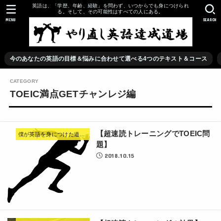
英語は、「学歴、年齢、経験」を問わず、いつからでも身につけられ
る。そして、その可能性はすべての人にある。
MENU
SEARCH
今のあなたの英語の目標＆悩みに合わせて選べる4つのテキスト＆コース
TOEIC満点GETチャンレジ編
【超速読トレーニングでTOEIC問
僕が英語を身につけた道のり
題】
2018.10.15