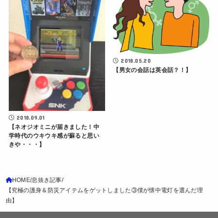
2018.05.20
【男女の会話は英会話？！】
2018.09.01
【ネオジオミニが届きました！中
学時代のウキウキ感が蘇ると思い
きや・・・】
HOME
息抜き記事
【究極の護身＆防災アイテムをゲットしました③僕が懐中電灯を選んだ理
由】