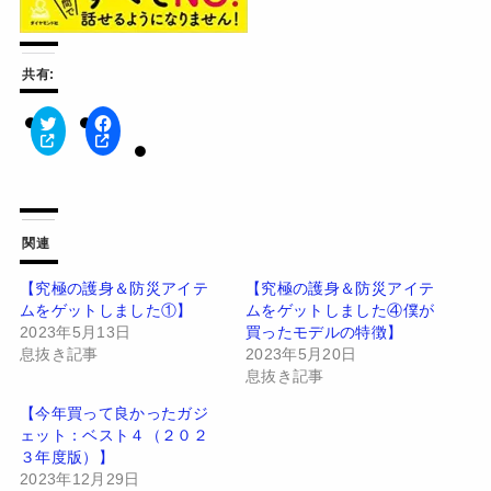
共有:
ク
F
リ
a
ッ
c
ク
e
し
b
て
o
T
o
w
k
関連
i
で
t
共
t
有
【究極の護身＆防災アイテ
【究極の護身＆防災アイテ
e
す
ムをゲットしました①】
ムをゲットしました④僕が
r
る
で
に
2023年5月13日
買ったモデルの特徴】
共
は
有
ク
息抜き記事
2023年5月20日
(
リ
息抜き記事
新
ッ
し
ク
い
し
【今年買って良かったガジ
ウ
て
ェット：ベスト４（２０２
ィ
く
ン
だ
３年度版）】
ド
さ
2023年12月29日
ウ
い