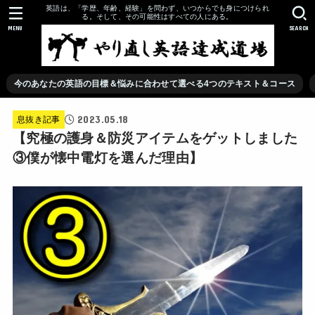
英語は、「学歴、年齢、経験」を問わず、いつからでも身につけられ
る。そして、その可能性はすべての人にある。
MENU
SEARCH
今のあなたの英語の目標＆悩みに合わせて選べる4つのテキスト＆コース
2023.05.18
息抜き記事
【究極の護身＆防災アイテムをゲットしました
③僕が懐中電灯を選んだ理由】