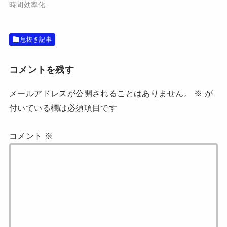
で
(
時間効率化
開
新
き
し
ま
い
す
ウ
)
ィ
息抜き記事
ン
ド
ウ
で
開
コメントを残す
き
ま
す
メールアドレスが公開されることはありません。
※
が
)
付いている欄は必須項目です
コメント
※