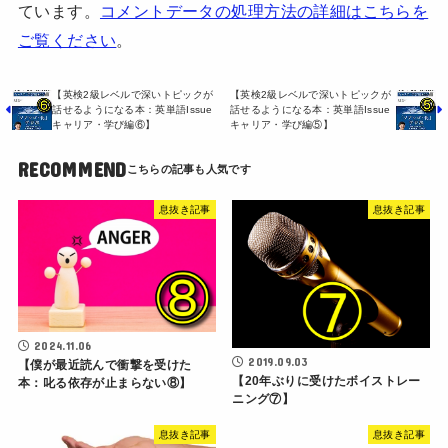
ています。
コメントデータの処理方法の詳細はこちらを
ご覧ください
。
【英検2級レベルで深いトピックが
【英検2級レベルで深いトピックが
話せるようになる本：英単語Issue
話せるようになる本：英単語Issue
キャリア・学び編⑥】
キャリア・学び編⑤】
RECOMMEND
息抜き記事
息抜き記事
2024.11.06
2019.09.03
【僕が最近読んで衝撃を受けた
【20年ぶりに受けたボイストレー
本：叱る依存が止まらない⑧】
ニング⑦】
息抜き記事
息抜き記事