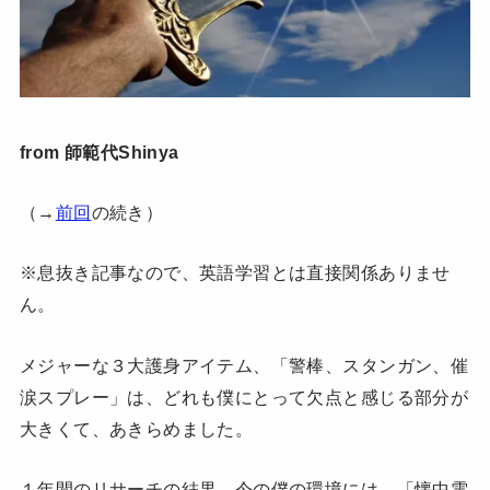
from 師範代Shinya
（→
前回
の続き）
※息抜き記事なので、英語学習とは直接関係ありませ
ん。
メジャーな３大護身アイテム、「警棒、スタンガン、催
涙スプレー」は、どれも僕にとって欠点と感じる部分が
大きくて、あきらめました。
１年間のリサーチの結果、今の僕の環境には、「懐中電