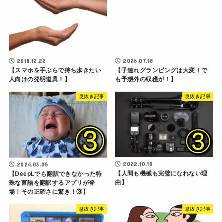
2018.12.22
2026.07.18
【スマホを手ぶらで持ち歩きたい
【子連れグランピングは大変！で
人向けの発明道具！】
も予想外の収穫が！】
息抜き記事
息抜き記事
2022.10.10
2024.03.05
【人間も機械も完璧になれない理
【DeepLでも翻訳できなかった特
由】
殊な言語を翻訳するアプリが登
場！その正確さに驚き！③】
息抜き記事
息抜き記事