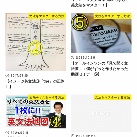
英文法をマスター！】
文法をマスターする方法
文法をマスターする方法
2025.10.20
【オールインワンの「見て聞く文
法書」：僕がずっと作りたかった
動画セミナー⑤】
2017.07.10
【イメージ英文法③「the」の正体
Ⅱ】
文法をマスターする方法
文法をマスターする方法
2024.09.11
2026.02.26