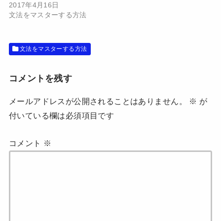
ウ
て
2017年4月16日
ィ
く
ン
だ
文法をマスターする方法
ド
さ
ウ
い
で
(
開
新
き
し
文法をマスターする方法
ま
い
す
ウ
)
ィ
ン
ド
コメントを残す
ウ
で
開
メールアドレスが公開されることはありません。
※
が
き
ま
付いている欄は必須項目です
す
)
コメント
※