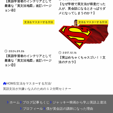
【英語学習者のインテリアとして
【なぜ学校で英文法が得意だった
最適な「英文法地図」改訂バージ
人が、英会話になるとさっぱりダ
ョン④】
メになってしまうのか？】
文法をマスターする方法
文法をマスターする方法
2024.09.06
2017.12.16
【英語学習者のインテリアとして
【実はめちゃくちゃスゴい！！文
最適な「英文法地図」改訂バージ
法のチカラ】
ョン②】
HOME
文法をマスターする方法
英語文法が大嫌いな人のための１２分間セミナー
ホーム
ブログ記事もくじ
ジャッキー映画から学ぶ英語上達法
プロフィール
僕が英会話の講師になった理由