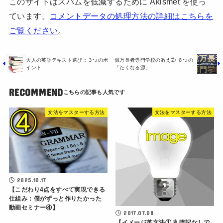
このサイトはスパムを低減するために Akismet を使っ
ています。
コメントデータの処理方法の詳細はこちらを
ご覧ください
。
大人の英語テキスト選び：３つのポ
億万長者専門学校の教え② ６つの
イント
「たくなる源」
RECOMMEND
文法をマスターする方法
文法をマスターする方法
2025.10.17
【こだわり4点をすべて実現できる
仕組み：僕がずっと作りたかった
動画セミナー④】
2017.07.08
【イメージ英文法① 丸暗記なしで