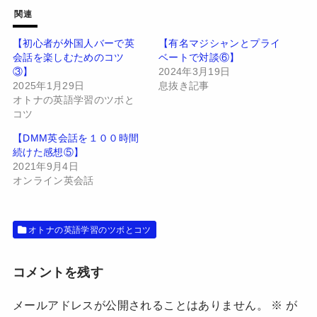
T
o
w
k
関連
i
で
t
共
t
有
【初心者が外国人バーで英
【有名マジシャンとプライ
e
す
会話を楽しむためのコツ
ベートで対談⑥】
r
る
で
に
③】
2024年3月19日
共
は
有
ク
2025年1月29日
息抜き記事
(
リ
オトナの英語学習のツボと
新
ッ
し
ク
コツ
い
し
ウ
て
【DMM英会話を１００時間
ィ
く
ン
だ
続けた感想⑤】
ド
さ
2021年9月4日
ウ
い
で
(
オンライン英会話
開
新
き
し
ま
い
す
ウ
)
ィ
オトナの英語学習のツボとコツ
ン
ド
ウ
で
開
コメントを残す
き
ま
す
メールアドレスが公開されることはありません。
※
が
)