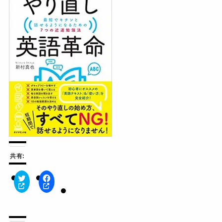
共有:
ク
F
リ
a
ッ
c
ク
e
し
b
て
o