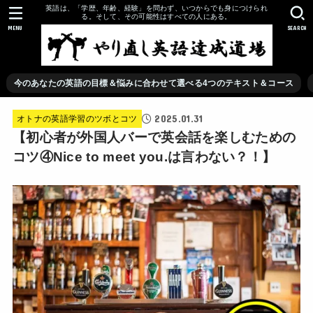
英語は、「学歴、年齢、経験」を問わず、いつからでも身につけられ
る。そして、その可能性はすべての人にある。
MENU
SEARCH
今のあなたの英語の目標＆悩みに合わせて選べる4つのテキスト＆コース
2025.01.31
オトナの英語学習のツボとコツ
【初心者が外国人バーで英会話を楽しむための
コツ④Nice to meet you.は言わない？！】