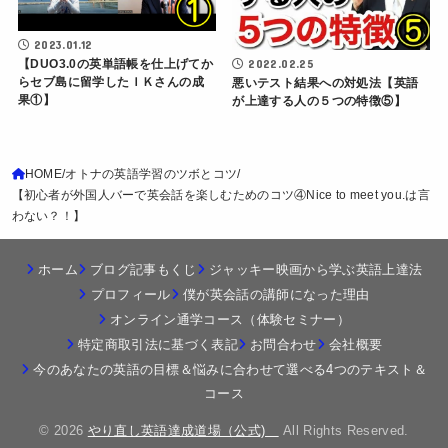
2023.01.12
【DUO3.0の英単語帳を仕上げてか
2022.02.25
らセブ島に留学したＩＫさんの成
悪いテスト結果への対処法【英語
果①】
が上達する人の５つの特徴⑤】
HOME
オトナの英語学習のツボとコツ
【初心者が外国人バーで英会話を楽しむためのコツ④Nice to meet you.は言
わない？！】
ホーム
ブログ記事もくじ
ジャッキー映画から学ぶ英語上達法
プロフィール
僕が英会話の講師になった理由
オンライン通学コース（体験セミナー）
特定商取引法に基づく表記
お問合わせ
会社概要
今のあなたの英語の目標＆悩みに合わせて選べる4つのテキスト＆
コース
© 2026
やり直し英語達成道場（公式)
All Rights Reserved.