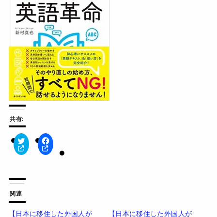
共有:
ク
F
リ
a
ッ
c
ク
e
し
b
て
o
T
o
w
k
関連
i
で
t
共
t
有
【日本に移住した外国人が
【日本に移住した外国人が