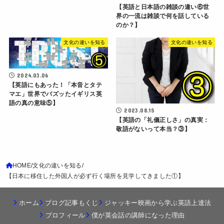
【英語と日本語の雑談の違い⑥世
界の一流は雑談で何を話している
のか？】
文化の違いを知る
文化の違いを知る
2024.03.06
【英語にもあった！「本音とタテ
マエ」世界でバズッたイギリス英
語の真の意味⑤】
2023.08.15
【英語の「礼儀正しさ」の真実：
敬語がないって本当？③】
HOME
文化の違いを知る
【日本に移住した外国人が必ず行く場所を見学してきました①】
ホーム
ブログ記事もくじ
ジャッキー映画から学ぶ英語上達法
プロフィール
僕が英会話の講師になった理由