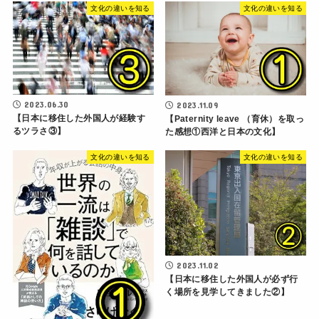
文化の違いを知る
文化の違いを知る
2023.06.30
2023.11.09
【日本に移住した外国人が経験す
【Paternity leave （育休）を取っ
るツラさ③】
た感想①西洋と日本の文化】
文化の違いを知る
文化の違いを知る
2023.11.02
【日本に移住した外国人が必ず行
く場所を見学してきました②】