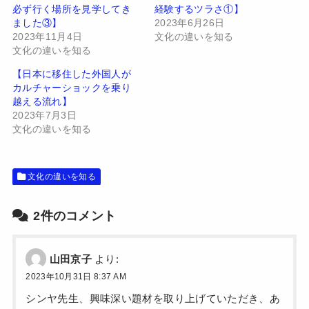
e
す
必ず行く場所を見学してき
経験するツラさ①】
r
る
で
に
ました③】
2023年6月26日
共
は
有
ク
2023年11月4日
文化の違いを知る
(
リ
文化の違いを知る
新
ッ
し
ク
い
し
【日本に移住した外国人が
ウ
て
カルチャーショックを乗り
ィ
く
ン
だ
越える流れ】
ド
さ
2023年7月3日
ウ
い
で
(
文化の違いを知る
開
新
き
し
ま
い
す
ウ
)
ィ
文化の違いを知る
ン
ド
ウ
で
2件のコメント
開
き
ま
す
)
山田京子
より:
2023年10月31日 8:37 AM
シンヤ先生、興味深い題材を取り上げていただき、あ