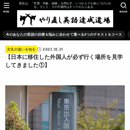
英語は、「学歴、年齢、経験」を問わず、いつからでも身につけられ
る。そして、その可能性はすべての人にある。
MENU
SEARCH
今のあなたの英語の目標＆悩みに合わせて選べる4つのテキスト＆コース
2023.10.31
文化の違いを知る
【日本に移住した外国人が必ず行く場所を見学
してきました①】