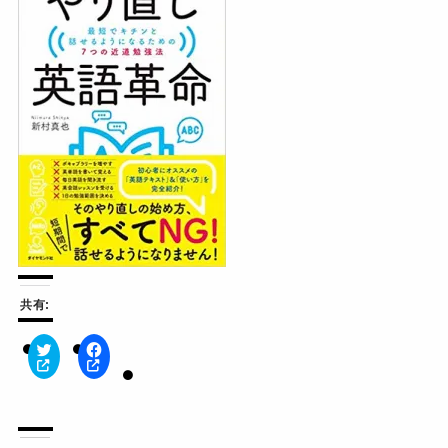
共有:
ク
F
リ
a
ッ
c
ク
e
し
b
て
o
T
o