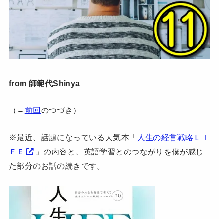
from 師範代Shinya
（→
前回
のつづき）
※最近、話題になっている人気本「
人生の経営戦略ＬＩ
ＦＥ
」の内容と、英語学習とのつながりを僕が感じ
た部分のお話の続きです。