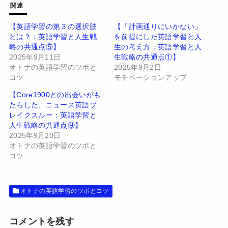
w
k
関連
i
で
t
共
t
有
【英語学習の第３の選択肢
【「計画通りにいかない」
e
す
とは？：英語学習と人生戦
を前提にした英語学習と人
r
る
で
に
略の共通点⑤】
生の考え方：英語学習と人
共
は
有
ク
2025年9月11日
生戦略の共通点①】
(
リ
オトナの英語学習のツボと
2025年9月2日
新
ッ
し
ク
コツ
モチベーションアップ
い
し
ウ
て
【Core1900との出会いがも
ィ
く
ン
だ
たらした、ニュース英語ブ
ド
さ
レイクスルー：英語学習と
ウ
い
で
(
人生戦略の共通点⑨】
開
新
2025年9月20日
き
し
ま
い
オトナの英語学習のツボと
す
ウ
コツ
)
ィ
ン
ド
ウ
で
開
オトナの英語学習のツボとコツ
き
ま
す
)
コメントを残す