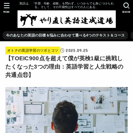
英語は、「学歴、年齢、経験」を問わず、いつからでも身につけられ
る。そして、その可能性はすべての人にある。
MENU
SEARCH
今のあなたの英語の目標＆悩みに合わせて選べる4つのテキスト＆コース
2025.09.25
オトナの英語学習のツボとコツ
【TOEIC900点を超えて僕が英検1級に挑戦し
たくなった3つの理由：英語学習と人生戦略の
共通点⑪】