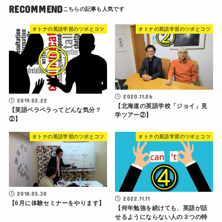
RECOMMEND
オトナの英語学習のツボとコツ
オトナの英語学習のツボとコツ
2020.11.06
2019.02.22
【北海道の英語学校「ジョイ」見
【英語ペラペラってどんな気分？
学ツアー②】
②】
オトナの英語学習のツボとコツ
オトナの英語学習のツボとコツ
2018.05.30
2022.11.11
【6月に体験セミナーをやります】
【何年勉強を続けても、英語が話
せるようにならない人の３つの特