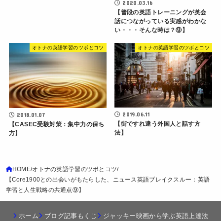
2020.03.16
【普段の英語トレーニングが英会
話につながっている実感がわかな
い・・・そんな時は？⑨】
オトナの英語学習のツボとコツ
オトナの英語学習のツボとコツ
2019.06.11
2018.01.07
【街ですれ違う外国人と話す方
【CASEC受験対策：集中力の保ち
法】
方】
HOME
オトナの英語学習のツボとコツ
【Core1900との出会いがもたらした、ニュース英語ブレイクスルー：英語
学習と人生戦略の共通点⑨】
ホーム
ブログ記事もくじ
ジャッキー映画から学ぶ英語上達法