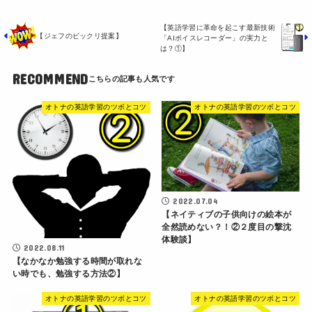
【英語学習に革命を起こす最新技術
【ジェフのビックリ提案】
「AIボイスレコーダー」の実力と
は？①】
RECOMMEND
オトナの英語学習のツボとコツ
オトナの英語学習のツボとコツ
2022.07.04
【ネイティブの子供向けの絵本が
全然読めない？！②２度目の撃沈
体験談】
2022.08.11
【なかなか勉強する時間が取れな
い時でも、勉強する方法②】
オトナの英語学習のツボとコツ
オトナの英語学習のツボとコツ