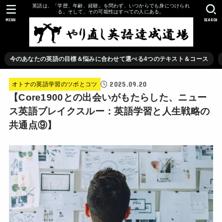
英語は、「学歴、年齢、経験」を問わず、いつからでも身につけられ
る。そして、その可能性はすべての人にある。
MENU
SEARCH
今のあなたの英語の目標＆悩みに合わせて選べる4つのテキスト＆コース
2025.09.20
オトナの英語学習のツボとコツ
【Core1900との出会いがもたらした、ニュー
ス英語ブレイクスルー：英語学習と人生戦略の
共通点⑨】