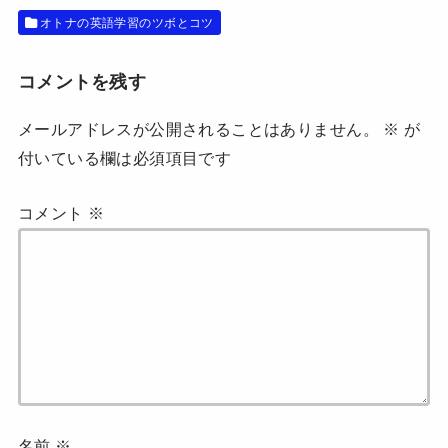
す
ウ
)
ィ
オトナの英語学習のツボとコツ
ン
ド
ウ
で
開
コメントを残す
き
ま
す
メールアドレスが公開されることはありません。
※
が
)
付いている欄は必須項目です
コメント
※
名前
※