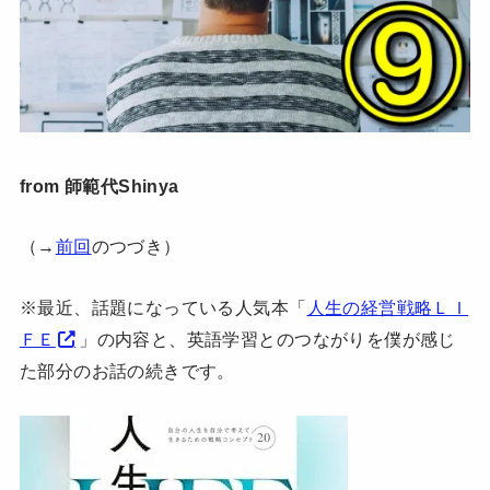
from 師範代Shinya
（→
前回
のつづき）
※最近、話題になっている人気本「
人生の経営戦略ＬＩ
ＦＥ
」の内容と、英語学習とのつながりを僕が感じ
た部分のお話の続きです。