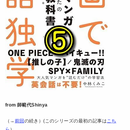
from 師範代Shinya
（→
前回
の続き）(このシリーズの最初の記事は
こち
ら
）