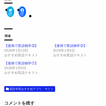
ク
F
リ
a
ッ
c
ク
e
し
b
て
o
T
o
w
k
関連
i
で
t
共
t
有
【漫画で英語独学③】
【漫画で英語独学②】
e
す
2026年1月10日
2026年1月8日
r
る
で
に
おすすめ英語テキスト
おすすめ英語テキスト
共
は
有
ク
(
リ
【漫画で英語独学①】
新
ッ
2026年1月6日
し
ク
い
し
おすすめ英語テキスト
ウ
て
ィ
く
ン
だ
ド
さ
ウ
い
英語学習おすすめアプリ・サイト
で
(
開
新
き
し
ま
い
す
ウ
コメントを残す
)
ィ