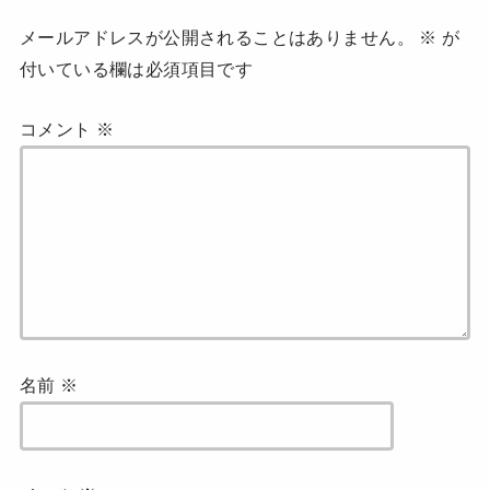
ン
ド
メールアドレスが公開されることはありません。
※
が
ウ
で
付いている欄は必須項目です
開
き
ま
す
)
コメント
※
名前
※