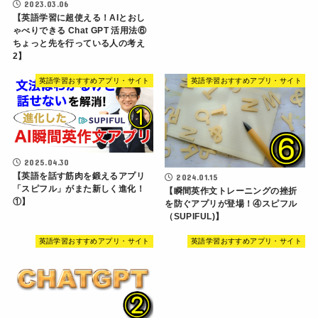
2023.03.06
【英語学習に超使える！AIとおし
ゃべりできる Chat GPT 活用法⑥
ちょっと先を行っている人の考え
2】
英語学習おすすめアプリ・サイト
英語学習おすすめアプリ・サイト
2025.04.30
【英語を話す筋肉を鍛えるアプリ
2024.01.15
「スピフル」がまた新しく進化！
【瞬間英作文トレーニングの挫折
①】
を防ぐアプリが登場！④スピフル
（SUPIFUL)】
英語学習おすすめアプリ・サイト
英語学習おすすめアプリ・サイト