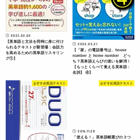
2023.02.02
【英単語と文法を同時に身に付け
2022.05.21
られるテキストが新登場：会話力
【「家」の電話番号は、house
を高めるための英単語リスキリン
number と home number どっ
グ①】
ち？英単語えらびの迷いを解消！
【もっとくらべて覚える英単語：
名詞】 ④】
おすすめ英語テキスト
おすすめ英語テキスト
2016.11.28
「使える！」英単語帳選びの３つ