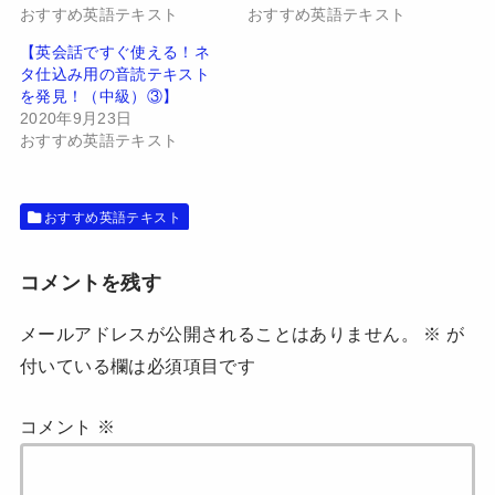
(
リ
おすすめ英語テキスト
おすすめ英語テキスト
新
ッ
し
ク
い
し
【英会話ですぐ使える！ネ
ウ
て
タ仕込み用の音読テキスト
ィ
く
ン
だ
を発見！（中級）③】
ド
さ
2020年9月23日
ウ
い
で
(
おすすめ英語テキスト
開
新
き
し
ま
い
す
ウ
)
ィ
おすすめ英語テキスト
ン
ド
ウ
で
開
コメントを残す
き
ま
す
メールアドレスが公開されることはありません。
※
が
)
付いている欄は必須項目です
コメント
※