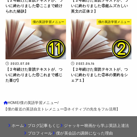
【２年続けた音読テキストが、つ
【２年続けた音読テキストが、つ
いに終わりました⑫ここまで続け
いに終わりました⑧超ムズカしい
られた秘訣】
英文の正体２】
僕の英語学習メニュー
僕の英語学習メニュー
2023.07.08
2023.06.16
【２年続けた音読テキストが、つ
【２年続けた音読テキストが、つ
いに終わりました⑪これまで感じ
いに終わりました②本の要約をシ
た喜び】
ェア１】
HOME
僕の英語学習メニュー
【僕の最近の英語自主トレメニュー③ネイティブの先生をフル活用】
ホーム
ブログ記事もくじ
ジャッキー映画から学ぶ英語上達法
プロフィール
僕が英会話の講師になった理由