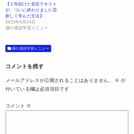
い
し
【２年続けた音読テキスト
ウ
て
が、ついに終わりました⑤
ィ
く
ン
だ
新しく学んだ文法】
ド
さ
2023年6月24日
ウ
い
で
(
僕の英語学習メニュー
開
新
き
し
ま
い
す
ウ
)
ィ
僕の英語学習メニュー
ン
ド
ウ
で
開
コメントを残す
き
ま
す
メールアドレスが公開されることはありません。
※
が
)
付いている欄は必須項目です
コメント
※