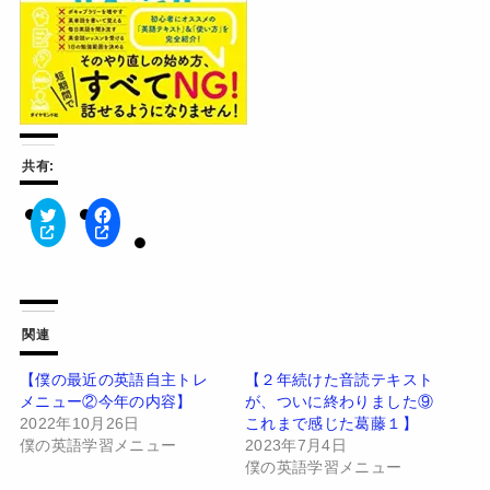
共有:
ク
F
リ
a
ッ
c
ク
e
し
b
て
o
T
o
w
k
関連
i
で
t
共
t
有
【僕の最近の英語自主トレ
【２年続けた音読テキスト
e
す
メニュー②今年の内容】
が、ついに終わりました⑨
r
る
で
に
2022年10月26日
これまで感じた葛藤１】
共
は
有
ク
僕の英語学習メニュー
2023年7月4日
(
リ
僕の英語学習メニュー
新
ッ
し
ク