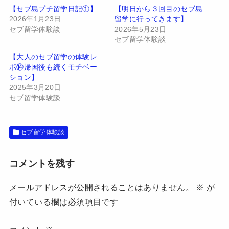
t
有
【セブ島プチ留学日記①】
【明日から３回目のセブ島
e
す
2026年1月23日
留学に行ってきます】
r
る
で
に
セブ留学体験談
2026年5月23日
共
は
有
ク
セブ留学体験談
(
リ
新
ッ
【大人のセブ留学の体験レ
し
ク
い
し
ポ⑭帰国後も続くモチベー
ウ
て
ション】
ィ
く
ン
だ
2025年3月20日
ド
さ
セブ留学体験談
ウ
い
で
(
開
新
き
し
ま
い
す
ウ
セブ留学体験談
)
ィ
ン
ド
ウ
コメントを残す
で
開
き
ま
メールアドレスが公開されることはありません。
※
が
す
)
付いている欄は必須項目です