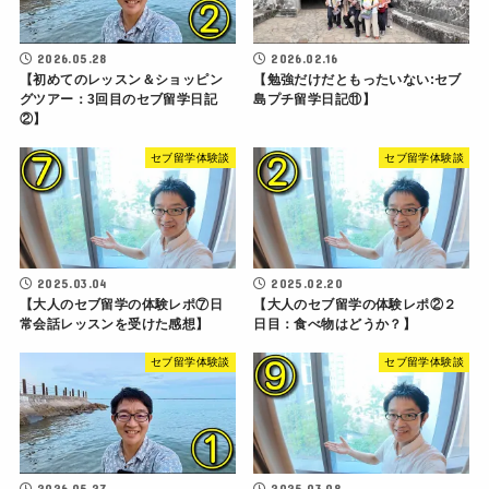
2026.05.28
2026.02.16
【初めてのレッスン＆ショッピン
【勉強だけだともったいない:セブ
グツアー：3回目のセブ留学日記
島プチ留学日記⑪】
②】
セブ留学体験談
セブ留学体験談
2025.03.04
2025.02.20
【大人のセブ留学の体験レポ⑦日
【大人のセブ留学の体験レポ②２
常会話レッスンを受けた感想】
日目：食べ物はどうか？】
セブ留学体験談
セブ留学体験談
2026.05.27
2025.03.08