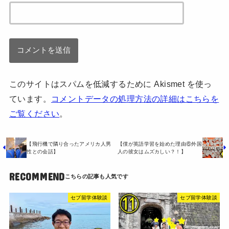
このサイトはスパムを低減するために Akismet を使っ
ています。
コメントデータの処理方法の詳細はこちらを
ご覧ください
。
【飛行機で隣り合ったアメリカ人男
【僕が英語学習を始めた理由⑥外国
性との会話】
人の彼女はムズカしい？！】
RECOMMEND
セブ留学体験談
セブ留学体験談