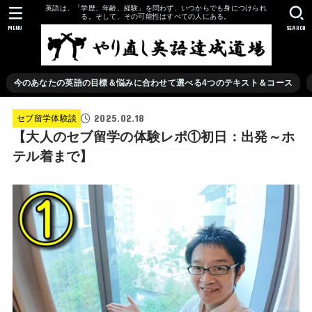
英語は、「学歴、年齢、経験」を問わず、いつからでも身につけられ
る。そして、その可能性はすべての人にある。
MENU
SEARCH
今のあなたの英語の目標＆悩みに合わせて選べる4つのテキスト＆コース
2025.02.18
セブ留学体験談
【大人のセブ留学の体験レポ①初日：出発～ホ
テル着まで】