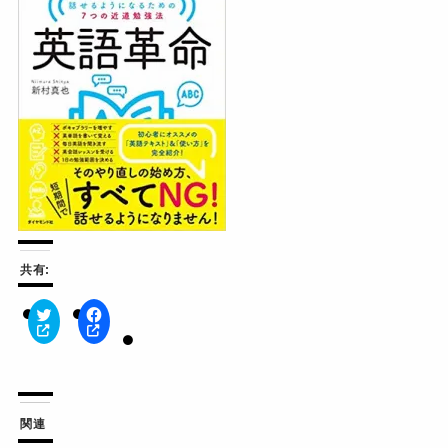
共有:
ク
F
リ
a
ッ
c
ク
e
し
b
て
o
T
o
w
k
関連
i
で
t
共