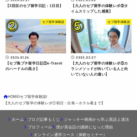
【3回目のセブ留学日記：1日目】
【大人のセブ留学の体験レポ⑨タ
イムスリップした感覚】
セブ留学体験談
セブ留学体験談
2026.01.26
2025.02.27
【セブ島プチ留学日記②e-Travel
【大人のセブ留学の体験レポ⑤カ
のハードルの高さ】
ランメソッドが向いている人と向
いていない人の違い】
HOME
セブ留学体験談
【大人のセブ留学の体験レポ①初日：出発～ホテル着まで】
ホーム
ブログ記事もくじ
ジャッキー映画から学ぶ英語上達法
プロフィール
僕が英会話の講師になった理由
オンライン通学コース（体験セミナー）