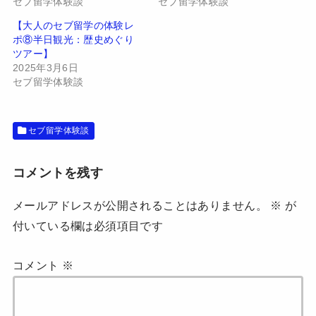
し
ク
セブ留学体験談
セブ留学体験談
い
し
ウ
て
【大人のセブ留学の体験レ
ィ
く
ン
だ
ポ⑧半日観光：歴史めぐり
ド
さ
ツアー】
ウ
い
で
(
2025年3月6日
開
新
セブ留学体験談
き
し
ま
い
す
ウ
)
ィ
ン
ド
セブ留学体験談
ウ
で
開
き
コメントを残す
ま
す
)
メールアドレスが公開されることはありません。
※
が
付いている欄は必須項目です
コメント
※