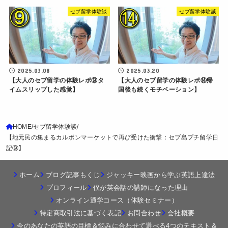
セブ留学体験談
セブ留学体験談
2025.03.08
2025.03.20
【大人のセブ留学の体験レポ⑨タ
【大人のセブ留学の体験レポ⑭帰
イムスリップした感覚】
国後も続くモチベーション】
HOME
セブ留学体験談
【地元民の集まるカルボンマーケットで再び受けた衝撃：セブ島プチ留学日
記⑨】
ホーム
ブログ記事もくじ
ジャッキー映画から学ぶ英語上達法
プロフィール
僕が英会話の講師になった理由
オンライン通学コース（体験セミナー）
特定商取引法に基づく表記
お問合わせ
会社概要
今のあなたの英語の目標＆悩みに合わせて選べる4つのテキスト＆