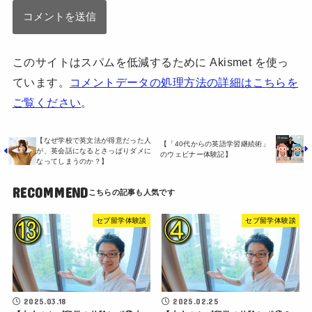
このサイトはスパムを低減するために Akismet を使っ
ています。
コメントデータの処理方法の詳細はこちらを
ご覧ください
。
【なぜ学校で英文法が得意だった人
【「40代からの英語学習継続術」
が、英会話になるとさっぱりダメに
のウェビナー体験記】
なってしまうのか？】
RECOMMEND
セブ留学体験談
セブ留学体験談
2025.03.18
2025.02.25