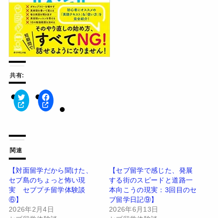
共有:
ク
F
リ
a
ッ
c
ク
e
し
b
て
o
T
o
w
k
関連
i
で
t
共
t
有
【対面留学だから聞けた、
【セブ留学で感じた、発展
e
す
セブ島のちょっと怖い現
する街のスピードと道路一
r
る
で
に
実 セブプチ留学体験談
本向こうの現実：3回目のセ
共
は
有
ク
⑥】
ブ留学日記⑨】
(
リ
2026年2月4日
2026年6月13日
新
ッ