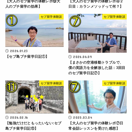
【大人のセブ留学の体験レポ⑬大
【大人のセブ留学の体験レポ④２
人のプチ留学の効果】
日目：カランメソッドって何？】
セブ留学体験談
セブ留学体験談
2026.01.23
【セブ島プチ留学日記①】
2026.06.09
【まさかの空港移動トラブルで、
僕の英語力を全解放した話：3回目
のセブ留学日記⑦】
セブ留学体験談
セブ留学体験談
2026.02.16
2025.03.04
【勉強だけだともったいない:セブ
【大人のセブ留学の体験レポ⑦日
島プチ留学日記⑪】
常会話レッスンを受けた感想】