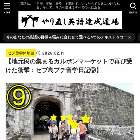
英語は、「学歴、年齢、経験」を問わず、いつからでも身につけられ
る。そして、その可能性はすべての人にある。
MENU
SEARCH
今のあなたの英語の目標＆悩みに合わせて選べる4つのテキスト＆コース
2026.02.11
セブ留学体験談
【地元民の集まるカルボンマーケットで再び受
けた衝撃：セブ島プチ留学日記⑨】