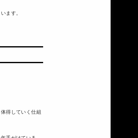
ています。
を体得していく仕組
長年手がけている、