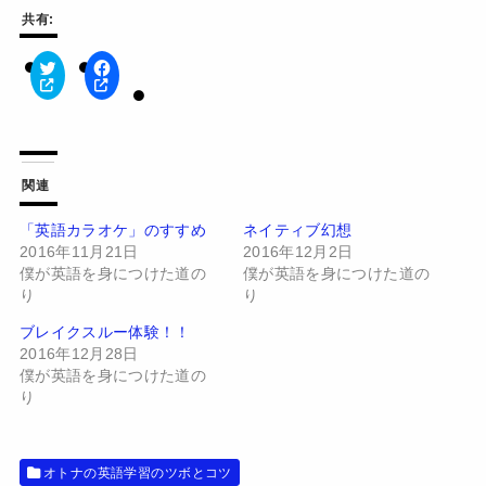
共有:
ク
F
リ
a
ッ
c
ク
e
し
b
て
o
T
o
w
k
関連
i
で
t
共
t
有
「英語カラオケ」のすすめ
ネイティブ幻想
e
す
2016年11月21日
2016年12月2日
r
る
で
に
僕が英語を身につけた道の
僕が英語を身につけた道の
共
は
有
ク
り
り
(
リ
新
ッ
ブレイクスルー体験！！
し
ク
い
し
2016年12月28日
ウ
て
僕が英語を身につけた道の
ィ
く
ン
だ
り
ド
さ
ウ
い
で
(
開
新
き
し
オトナの英語学習のツボとコツ
ま
い