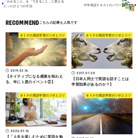
「わかること」を「できること」に変える
中学英語テキストのパワー
たったひとつの方法
RECOMMEND
オトナの英語学習のツボとコツ
オトナの英語学習のツボとコツ
2019.03.16
2017.07.28
【ネイティブになる感覚を味わえ
【日本人同士で英語を話すことは
る、年に１度のイベント②】
学習効果があるのか？】
オトナの英語学習のツボとコツ
オトナの英語学習のツボとコツ
2026.07.16
【「人生を楽しむために英語を勉