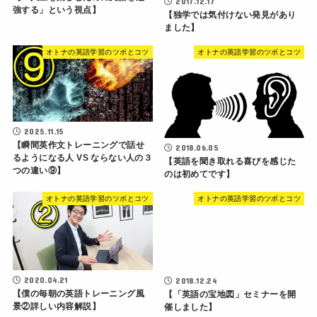
2017.12.17
強する」という視点】
【独学では気付けない発見があり
ました】
オトナの英語学習のツボとコツ
オトナの英語学習のツボとコツ
2025.11.15
【瞬間英作文トレーニングで話せ
2018.06.05
るようになる人 VS ならない人の３
【英語を聞き取れる喜びを感じた
つの違い⑨】
のは初めてです】
オトナの英語学習のツボとコツ
オトナの英語学習のツボとコツ
2020.04.21
2018.12.24
【僕の毎朝の英語トレーニング風
【「英語の宝地図」セミナーを開
景②詳しい内容解説】
催しました】