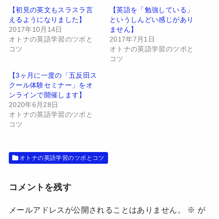
t
共
t
有
【初見の英文もスラスラ言
【英語を「勉強している」
e
す
えるようになりました】
というしんどい感じがあり
r
る
で
に
2017年10月14日
ません】
共
は
有
ク
オトナの英語学習のツボと
2017年7月1日
(
リ
コツ
オトナの英語学習のツボと
新
ッ
し
ク
コツ
い
し
ウ
て
【3ヶ月に一度の「五反田ス
ィ
く
ン
だ
クール体験セミナー」をオ
ド
さ
ンラインで開催します】
ウ
い
で
(
2020年6月28日
開
新
オトナの英語学習のツボと
き
し
ま
い
コツ
す
ウ
)
ィ
ン
ド
ウ
オトナの英語学習のツボとコツ
で
開
き
ま
す
コメントを残す
)
メールアドレスが公開されることはありません。
※
が