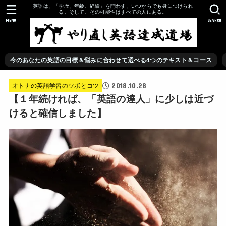
英語は、「学歴、年齢、経験」を問わず、いつからでも身につけられ
る。そして、その可能性はすべての人にある。
MENU
SEARCH
今のあなたの英語の目標＆悩みに合わせて選べる4つのテキスト＆コース
2018.10.28
オトナの英語学習のツボとコツ
【１年続ければ、「英語の達人」に少しは近づ
けると確信しました】