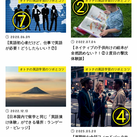
オトナの英語学習のツボとコツ
オトナの英語学習のツボとコツ
2020.06.09
2022.07.04
【英語初心者だけど、仕事で英語
【ネイティブの子供向けの絵本が
が必要！どうしたらいい？⑦】
全然読めない？！②２度目の撃沈
体験談】
オトナの英語学習のツボとコツ
オトナの英語学習のツボとコツ
2022.12.13
【日本国内で留学と同じ「英語漬
け体験」ができる場所：ランゲー
ジ・ビレッジ】
2025.05.20
【画期的な会話フィードバックサ