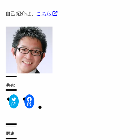
自己紹介は、
こちら
共有:
ク
F
リ
a
ッ
c
ク
e
し
b
て
o
T
o
w
k
関連
i
で