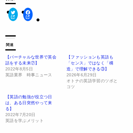
ク
F
リ
a
ッ
c
ク
e
し
b
て
o
T
o
w
k
関連
i
で
t
共
t
有
【バーチャルな世界で英会
【ファッションも英語も
e
す
話をする未来⑦】
「センス」ではなく「構
r
る
で
に
2022年8月5日
造」で理解できる③】
共
は
有
ク
英語業界 時事ニュース
2026年6月29日
(
リ
オトナの英語学習のツボと
新
ッ
し
ク
コツ
い
し
ウ
て
【英語の勉強が役立つ日
ィ
く
ン
だ
は、ある日突然やって来
ド
さ
る】
ウ
い
で
(
2022年7月20日
開
新
英語を学ぶメリット
き
し
ま
い
す
ウ
)
ィ