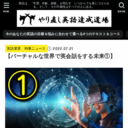
英語は、「学歴、年齢、経験」を問わず、いつからでも身につけられ
る。そして、その可能性はすべての人にある。
MENU
SEARCH
今のあなたの英語の目標＆悩みに合わせて選べる4つのテキスト＆コース
2022.07.21
英語業界 時事ニュース
【バーチャルな世界で英会話をする未来①】