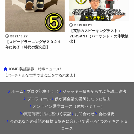
2019.08.21
【英語のスピーキングテスト：
2021.10.27
VERSANT（バーサント）の体験談
①】
【スピードラーニングが２０２１
年に終了！時代の変化⑤】
HOME
英語業界 時事ニュース
【バーチャルな世界で英会話をする未来①】
ホーム
ブログ記事もくじ
ジャッキー映画から学ぶ英語上達法
プロフィール
僕が英会話の講師になった理由
オンライン通学コース（体験セミナー）
特定商取引法に基づく表記
お問合わせ
会社概要
今のあなたの英語の目標＆悩みに合わせて選べる4つのテキスト＆
コース