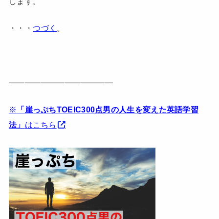
します。
・・・
つづく
。
—————————————
※
「崖っぷちTOEIC300点男の人生を変えた英語学習
法」
はこちら