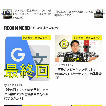
【アメリカの起業家のオンライン講
【英語の勉強が役立つ日は、ある日
座を、英語オンリーで半年間受け続
突然やって来る】
けた結果】
RECOMMEND
英語業界 時事ニュース
英語業界 時事ニュース
2019.09.04
【英語のスピーキングテスト：
VERSANT（バーサント）の体験談
⑧】
2017.02.27
【最終回：２つの未来予測：グー
グル翻訳アプリは英語学習を不要
にするのか？】