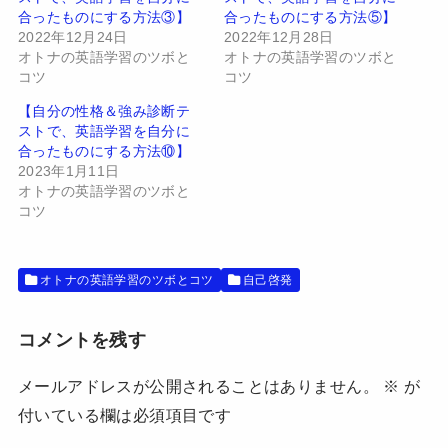
で
に
合ったものにする方法③】
合ったものにする方法⑤】
共
は
有
ク
2022年12月24日
2022年12月28日
(
リ
オトナの英語学習のツボと
オトナの英語学習のツボと
新
ッ
し
ク
コツ
コツ
い
し
ウ
て
【自分の性格＆強み診断テ
ィ
く
ン
だ
ストで、英語学習を自分に
ド
さ
合ったものにする方法⑩】
ウ
い
で
(
2023年1月11日
開
新
オトナの英語学習のツボと
き
し
ま
い
コツ
す
ウ
)
ィ
ン
ド
ウ
オトナの英語学習のツボとコツ
自己啓発
で
開
き
ま
す
コメントを残す
)
メールアドレスが公開されることはありません。
※
が
付いている欄は必須項目です