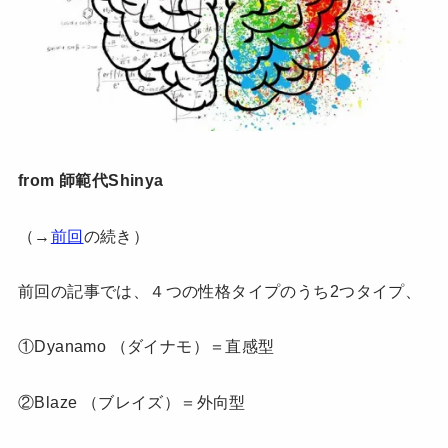
from 師範代Shinya
（→
前回
の続き）
前回の記事では、４つの性格タイプのうち2つタイプ、
①Dyanamo （ダイナモ）＝直感型
②Blaze （ブレイズ）＝外向型