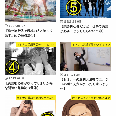
2020.06.05
2024.08.07
【英語初心者だけど、仕事で英語
【海外旅行先で現地の人と楽しく
が必要！どうしたらいい？⑤】
話すための勉強法①】
オトナの英語学習のツボとコツ
オトナの英語学習のツボとコツ
2017.03.28
2023.04.14
【セミナーの最初と最後では、Ｃ
【英語初心者がやってしまいがち
Ｄの聞こえ方がまったく違いまし
な間違い勉強法６選④】
た】
オトナの英語学習のツボとコツ
オトナの英語学習のツボとコツ