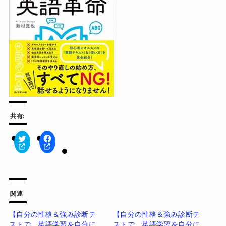
共有:
ク
F
リ
a
ッ
c
ク
e
し
b
て
o
T
o
w
k
関連
i
で
t
共
t
有
【自分の性格＆強み診断テ
【自分の性格＆強み診断テ
e
す
ストで、英語学習を自分に
ストで、英語学習を自分に
r
る