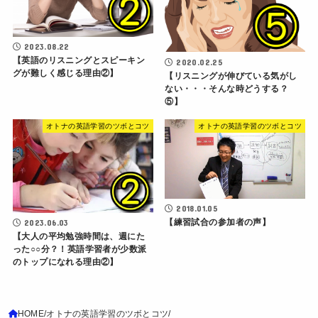
2023.08.22
【英語のリスニングとスピーキン
2020.02.25
グが難しく感じる理由②】
【リスニングが伸びている気がし
ない・・・そんな時どうする？
⑤】
オトナの英語学習のツボとコツ
オトナの英語学習のツボとコツ
2018.01.05
【練習試合の参加者の声】
2023.06.03
【大人の平均勉強時間は、週にた
った○○分？！英語学習者が少数派
のトップになれる理由②】
HOME
オトナの英語学習のツボとコツ