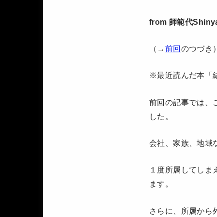
from 師範代Shiny
（→
前回
のつづき
※最近読んだ本「
前回の記事では、
した。
会社、家族、地域
１度所属してしま
ます。
さらに、所属から