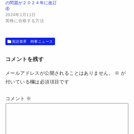
ン
だ
の問題が２０２４年に改訂
ド
さ
④
ウ
い
で
(
2024年1月11日
開
新
英検に合格する方法
き
し
ま
い
す
ウ
)
ィ
ン
ド
英語業界 時事ニュース
ウ
で
開
き
コメントを残す
ま
す
)
メールアドレスが公開されることはありません。
※
が
付いている欄は必須項目です
コメント
※