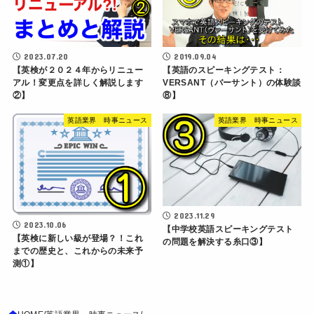
2023.07.20
2019.09.04
【英検が２０２４年からリニュー
【英語のスピーキングテスト：
アル！変更点を詳しく解説します
VERSANT（バーサント）の体験談
②】
⑧】
英語業界 時事ニュース
英語業界 時事ニュース
2023.11.29
2023.10.06
【中学校英語スピーキングテスト
【英検に新しい級が登場？！これ
の問題を解決する糸口③】
までの歴史と、これからの未来予
測①】