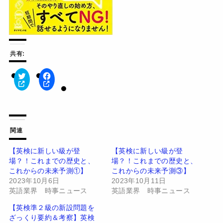
共有:
ク
F
リ
a
ッ
c
ク
e
し
b
て
o
T
o
w
k
関連
i
で
t
共
t
有
【英検に新しい級が登
【英検に新しい級が登
e
す
場？！これまでの歴史と、
場？！これまでの歴史と、
r
る
で
に
これからの未来予測①】
これからの未来予測③】
共
は
有
ク
2023年10月6日
2023年10月11日
(
リ
英語業界 時事ニュース
英語業界 時事ニュース
新
ッ
し
ク
い
し
【英検準２級の新設問題を
ウ
て
ざっくり要約＆考察】英検
ィ
く