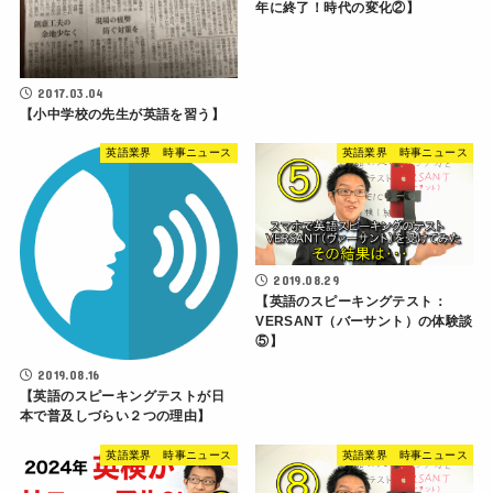
年に終了！時代の変化②】
2017.03.04
【小中学校の先生が英語を習う】
英語業界 時事ニュース
英語業界 時事ニュース
2019.08.29
【英語のスピーキングテスト：
VERSANT（バーサント）の体験談
⑤】
2019.08.16
【英語のスピーキングテストが日
本で普及しづらい２つの理由】
英語業界 時事ニュース
英語業界 時事ニュース